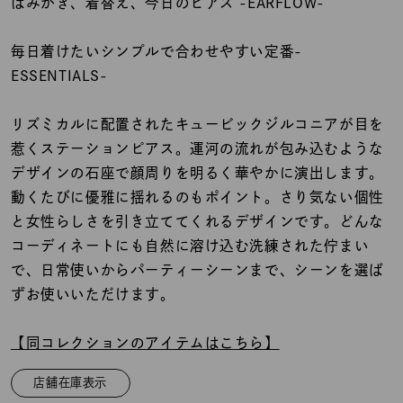
着用シーン
はみがき、着替え、今日のピアス -EARFLOW-
毎日着けたいシンプルで合わせやすい定番-
コレクション
ESSENTIALS-
レディース
リズミカルに配置されたキュービックジルコニアが目を
～
リングサイズ
惹くステーションピアス。運河の流れが包み込むような
デザインの石座で顔周りを明るく華やかに演出します。
動くたびに優雅に揺れるのもポイント。さり気ない個性
メンズ
と女性らしさを引き立ててくれるデザインです。どんな
～
リングサイズ
コーディネートにも自然に溶け込む洗練された佇まい
で、日常使いからパーティーシーンまで、シーンを選ば
ずお使いいただけます。
価格
¥0
¥400,
【同コレクションのアイテムはこちら】
在庫
在庫ありのみ
すべて表示
店舗在庫表示