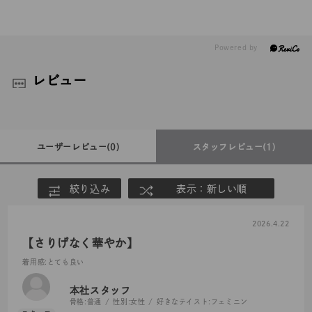
レビュー
ユーザーレビュー
(0)
スタッフレビュー
(1)
絞り込み
表示：新しい順
2026.4.22
【さりげなく華やか】
着用感
:とても良い
本社スタッフ
骨格:
普通
性別:
女性
好きなテイスト:
フェミニン