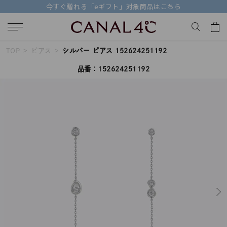
こちら
【価格改定のお知らせ 8月17日(月)よ
TOP
ピアス
シルバー ピアス 152624251192
キーワードで検索する
品番：152624251192
人気検索キーワード
#ペア
#eギフト
#ハーフエタニティリング
#刻印可
#メンズ ネックレス
ブランド
Canal４℃
カテゴリー
すべてのジュエリー