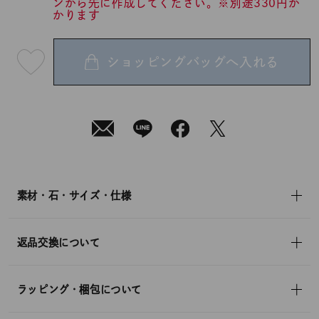
ンから先に作成してください。※別途330円か
かります
ショッピングバッグへ入れる
最
短
08
月
07
日
(金)
発
送
¥24,200
(tax
in)
素材・石・サイズ・仕様
返品交換について
ラッピング・梱包について