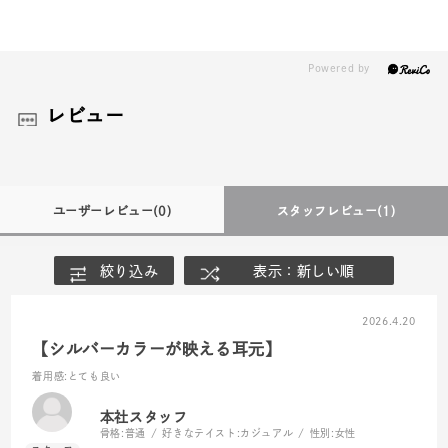
レビュー
ユーザーレビュー
(0)
スタッフレビュー
(1)
絞り込み
表示：新しい順
2026.4.20
【シルバーカラーが映える耳元】
着用感
:とても良い
本社スタッフ
骨格:
普通
好きなテイスト:
カジュアル
性別:
女性