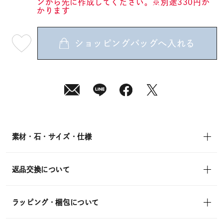
ンから先に作成してください。※別途330円か
かります
ショッピングバッグへ入れる
最
短
08
月
07
日
(金)
発
送
¥15,400
(tax
in)
素材・石・サイズ・仕様
返品交換について
ラッピング・梱包について