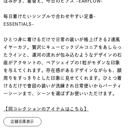
着用シーン
はみがき、着替え、今日のピアス -EARFLOW-
毎日着けたいシンプルで合わせやすい定番-
コレクション
ESSENTIALS-
レディース
ひとつ身に着けるだけで日常の装いが格上げさる2連風
～
リングサイズ
イヤーカフ。贅沢にキュービックジルコニアをあしらっ
たラインと、運河の流れが包み込むようなデザインの石
座がアクセントの、ペアシェイプの1粒がモダンな印象
メンズ
を与えてくれます。存在感があるデザインながらも、顔
～
リングサイズ
周りをすっきりとした印象に見せてくれます。ひとつ着
けるだけで普段の装いが洗練され日常使いからパーティ
ーシーンまで、シーンを選ばずお使いいただけます。
価格
¥0
¥400,
【同コレクションのアイテムはこちら】
在庫
在庫ありのみ
すべて表示
店舗在庫表示