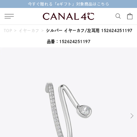
今すぐ贈れる「eギフト」対象商品はこちら
TOP
イヤーカフ
シルバー イヤーカフ/左耳用 152624251197
キーワードで検索する
品番：152624251197
人気検索キーワード
#ペア
#eギフト
#ハーフエタニティリング
#刻印可
#メンズ ネックレス
ブランド
Canal４℃
カテゴリー
すべてのジュエリー