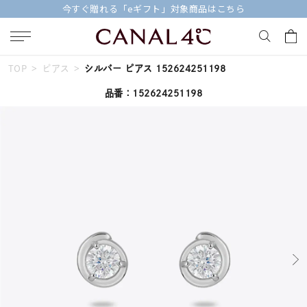
今すぐ贈れる「eギフト」対象商品はこちら
TOP
ピアス
シルバー ピアス 152624251198
キーワードで検索する
品番：152624251198
人気検索キーワード
#summer
#ペア
#ダイヤモンド ネックレス
#エタニティ
#くまのプーさん
ブランド
Canal４℃
カテゴリー
すべてのジュエリー