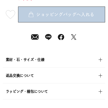
ショッピングバッグへ入れる
最
短
08
月
10
日
(月)
発
送
¥8,910
(tax
in)
素材・石・サイズ・仕様
返品交換について
ラッピング・梱包について