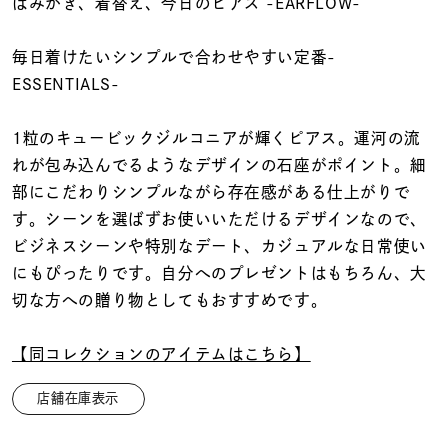
着用シーン
はみがき、着替え、今日のピアス -EARFLOW-
毎日着けたいシンプルで合わせやすい定番-
コレクション
ESSENTIALS-
レディース
1粒のキュービックジルコニアが輝くピアス。運河の流
～
リングサイズ
れが包み込んでるようなデザインの石座がポイント。細
部にこだわりシンプルながら存在感がある仕上がりで
す。シーンを選ばずお使いいただけるデザインなので、
メンズ
ビジネスシーンや特別なデート、カジュアルな日常使い
～
リングサイズ
にもぴったりです。自分へのプレゼントはもちろん、大
切な方への贈り物としてもおすすめです。
価格
¥0
¥400,
【同コレクションのアイテムはこちら】
店舗在庫表示
在庫
在庫ありのみ
すべて表示