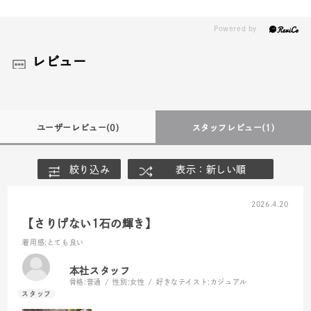
レビュー
ユーザーレビュー
(0)
スタッフレビュー
(1)
絞り込み
表示：新しい順
2026.4.20
【さりげない1石の輝き】
着用感
:とても良い
本社スタッフ
骨格:
普通
性別:
女性
好きなテイスト:
カジュアル