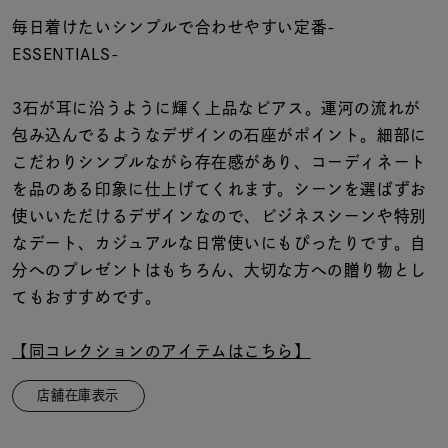
着用シーン
毎日着けたいシンプルで合わせやすい定番-
ESSENTIALS-
コレクション
3石が耳に沿うように輝く上品なピアス。運河の流れが
レディース
包み込んでるようなデザインの石座がポイント。細部に
～
リングサイズ
こだわりシンプルながら存在感があり、コーディネート
を品のある印象に仕上げてくれます。シーンを選ばずお
使いいただけるデザインなので、ビジネスシーンや特別
メンズ
なデート、カジュアルな日常使いにもぴったりです。自
～
リングサイズ
分へのプレゼントはもちろん、大切な方への贈り物とし
てもおすすめです。
価格
¥0
¥400,
【同コレクションのアイテムはこちら】
店舗在庫表示
在庫
在庫ありのみ
すべて表示