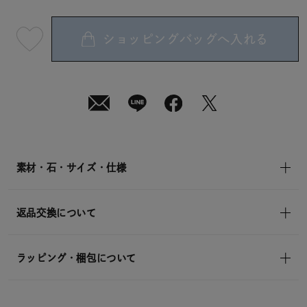
ショッピングバッグへ入れる
最
短
08
月
08
日
(土)
発
送
¥15,400
(tax
in)
素材・石・サイズ・仕様
返品交換について
ラッピング・梱包について