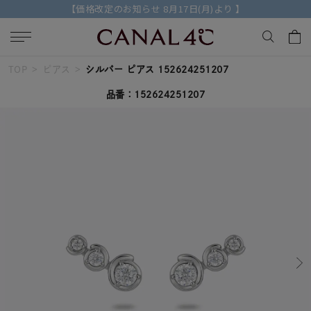
【価格改定のお知らせ 8月17日(月)より 】
TOP
ピアス
シルバー ピアス 152624251207
キーワードで検索する
品番：152624251207
人気検索キーワード
#ペア
#ハーフエタニティリング
#エタニティ
#ダイヤモンド ネックレス
#eギフト
ブランド
Canal４℃
カテゴリー
すべてのジュエリー