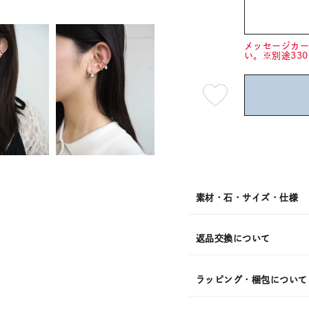
メッセージカ
い。※別途33
最
短
08
月
08
日
(土)
発
送
¥13,2
素材・石・サイズ・仕様
返品交換について
ラッピング・梱包について