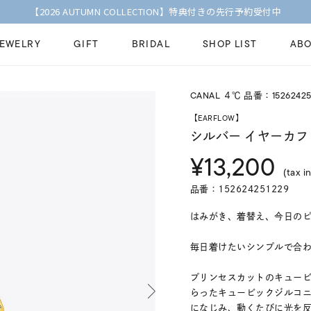
【2026 AUTUMN COLLECTION】特典付きの先行予約受付中
JEWELRY
GIFT
BRIDAL
SHOP LIST
ABO
CANAL ４℃ 品番：15262425
ピンキーリング
ピアス
Fashion Jewelry
Brid
【EARFLOW】
ペアネックレス
ペアリング
シルバー イヤーカフ
プレゼントガイド
永久
¥13,200
新着商品
限定ジュエリ
ジュエリーケア
ブラ
(tax in
ーチ
アジャスター
ブライダルリ
品番：152624251229
法人のお客様
ブラ
はみがき、着替え、今日のピアス
毎日着けたいシンプルで合わせや
プリンセスカットのキュービ
らったキュービックジルコ
になじみ、動くたびに光を