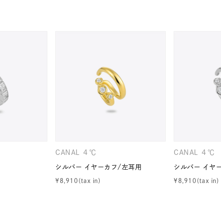
ナ
K18
K10
K7
ゴールド
シルバー
ステ
ーカラー
ピンクカラー
ホワイトカラー
トリプルカラー
誕生石
2月の誕生石
3月の誕生石
4月の誕生石
5月
誕生石
8月の誕生石
9月の誕生石
10月の誕生石
11
リセット
絞り込んで検索する
ハート
一粒
三石
パヴェ
ライン
馬蹄
CANAL ４℃
CANAL ４℃
ダブルループ
星座
イニシャル
リボン
その他
シルバー イヤーカフ/左耳用
シルバー イヤ
¥
8,910
¥
8,910
ホワイト
ピンク
パープル
ブルー
グリーン
マルチカラー