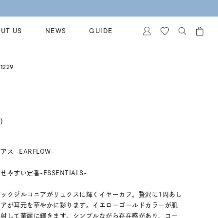
UT US
NEWS
GUIDE
カートに商品がありません。
1229
イヤリング
al Jewelry
ペアブレスレット
保証
ー
ベストセラー
イダルサービス
)
ングはこちら
イダルリングの選び方
 -EARFLOW-
すい定番-ESSENTIALS-
ックジルコニアがリュクスに輝くイヤーカフ。贅沢に1周あし
ニアが耳元を華やかに彩ります。イエローゴールドカラーが肌
反射して華麗に輝きます。シンプルながら存在感があり、コー