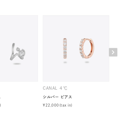
シンプル
ユニセックス
結婚式
推し活
レクション
CANAL ４℃
CANAL 
ス
シルバー ピアス
シルバー 
¥
22,000
¥
14,300
0