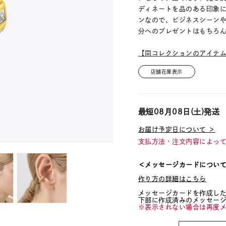
ディネートを品のある印象
ンなので、ビジネスシーン
分へのプレゼントはもちろ
【同コレクションのアイテ
店舗在庫表示
最短
08月08日(土)
発送
お届け予定日について ＞
支払方法・注文内容によっ
＜メッセージカードについ
作り方の詳細はこちら
メッセージカードを作成し
下部に作成済みのメッセー
※表示されない場合は再度