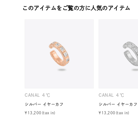
カテゴリー
このアイテムをご覧の方に人気のアイテム
素材
プラチ
カラー
イエロ
1月の
誕生石
7月の
しずく
モチーフ
CANAL ４℃
CANAL ４℃
クロス
シルバー イヤーカフ
シルバー イヤーカフ
¥
13,200
¥
13,200
クリア
石の色
レッド