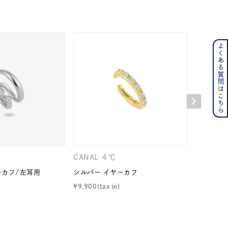
よくある質問はこちら
ンレス
その他
の誕生石
6月の誕生石
月の誕生石
12月の誕生石
ムーン
フラワー
CANAL ４℃
CANAL 
ーカフ/左耳用
シルバー イヤーカフ
シルバー 
¥
9,900
¥
15,400
イエロー
ブラウン