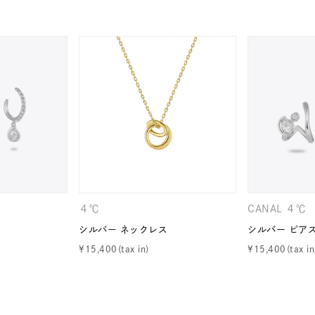
ニン
エレガント
カジュアル
フォーマル
モード
ス
ご褒美
記念日
誕生日
気分転換
デート
ジュエリー
腕周りジュエリー
ペアジュエリー
ベストセ
ンラインショップ限定
～
４℃
CANAL ４℃
～
シルバー ネックレス
シルバー ピア
¥
15,400
¥
15,400
¥400,00