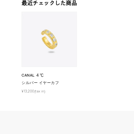
最近チェックした商品
在庫
在
CANAL ４℃
シルバー イヤーカフ
¥13,200(tax in)