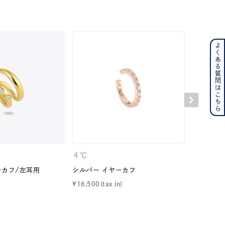
よくある質問はこちら
ンレス
その他
の誕生石
6月の誕生石
月の誕生石
12月の誕生石
ムーン
フラワー
４℃
CANAL 
ーカフ/左耳用
シルバー イヤーカフ
シルバー 
¥
16,500
¥
9,900
イエロー
ブラウン