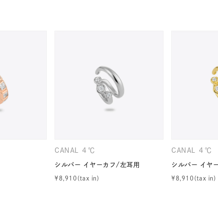
ナ
K18
K10
K7
ゴールド
シルバー
ステ
ーカラー
ピンクカラー
ホワイトカラー
トリプルカラー
誕生石
2月の誕生石
3月の誕生石
4月の誕生石
5月
誕生石
8月の誕生石
9月の誕生石
10月の誕生石
11
リセット
絞り込んで検索する
ハート
一粒
三石
パヴェ
ライン
馬蹄
CANAL ４℃
CANAL ４℃
ダブルループ
星座
イニシャル
リボン
その他
シルバー イヤーカフ/左耳用
シルバー イヤ
¥
8,910
¥
8,910
ホワイト
ピンク
パープル
ブルー
グリーン
マルチカラー