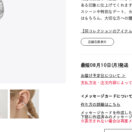
ある印象に仕上げてくれま
スシーンや特別なデート、
はもちろん、大切な方への
【同コレクションのアイテ
店舗在庫表示
最短
08月10日(月)
発送
お届け予定日について ＞
支払方法・注文内容によっ
＜メッセージカードについ
作り方の詳細はこちら
メッセージカードを作成し
下部に作成済みのメッセー
※表示されない場合は再度