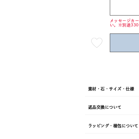
メッセージカ
い。※別途33
最
短
08
月
10
日
(月)
発
送
¥13,2
素材・石・サイズ・仕様
返品交換について
ラッピング・梱包について