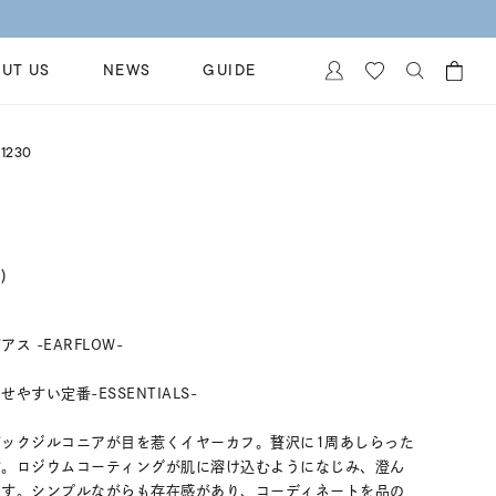
UT US
NEWS
GUIDE
カートに商品がありません。
1230
イヤリング
al Jewelry
ペアブレスレット
保証
ー
ベストセラー
イダルサービス
)
ングはこちら
イダルリングの選び方
 -EARFLOW-
すい定番-ESSENTIALS-
ックジルコニアが目を惹くイヤーカフ。贅沢に1周あしらった
す。ロジウムコーティングが肌に溶け込むようになじみ、澄ん
ます。シンプルながらも存在感があり、コーディネートを品の