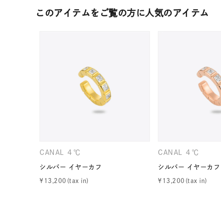
カテゴリー
このアイテムをご覧の方に人気のアイテム
素材
プラチ
カラー
イエロ
1月の
誕生石
7月の
しずく
モチーフ
CANAL ４℃
CANAL ４℃
クロス
シルバー イヤーカフ
シルバー イヤーカフ
¥
13,200
¥
13,200
クリア
石の色
レッド