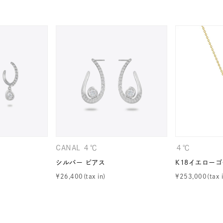
ニン
エレガント
カジュアル
フォーマル
モード
ス
ご褒美
記念日
誕生日
気分転換
デート
ジュエリー
腕周りジュエリー
ペアジュエリー
ベストセ
ンラインショップ限定
～
CANAL ４℃
４℃
～
シルバー ピアス
K18イエロー
¥
26,400
¥
253,000
¥400,00