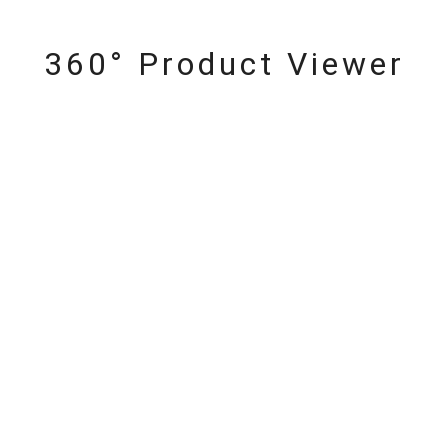
360° Product Viewer
r
#ダイヤモンド ネックレス
#くまのプーさん
#ペア
#エタ