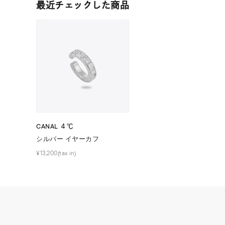
最近チェックした商品
在庫
在
CANAL ４℃
シルバー イヤーカフ
¥13,200(tax in)