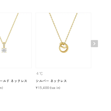
シンプル
ユニセックス
結婚式
推し活
レクション
４℃
CANAL 
ゴールド ネックレス
シルバー ネックレス
シルバー 
¥
15,400
¥
17,600
0