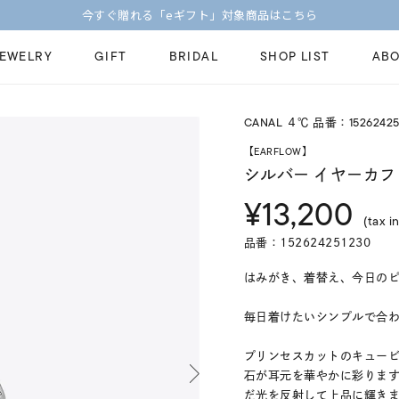
【価格改定のお知らせ 8月17日(月)より 】
JEWELRY
GIFT
BRIDAL
SHOP LIST
ABO
CANAL ４℃ 品番：15262425
ピンキーリング
ピアス
Fashion Jewelry
Brid
【EARFLOW】
ペアネックレス
ペアリング
シルバー イヤーカフ
プレゼントガイド
永久
¥13,200
新着商品
限定ジュエリ
ジュエリーケア
ブラ
(tax in
ーチ
アジャスター
ブライダルリ
品番：152624251230
法人のお客様
ブラ
はみがき、着替え、今日のピアス
毎日着けたいシンプルで合わせや
プリンセスカットのキュービ
石が耳元を華やかに彩りま
だ光を反射して上品に輝き