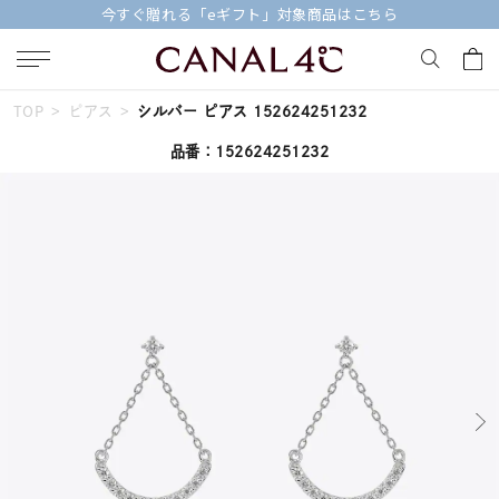
こちら
【価格改定のお知らせ 8月17日(月)よ
TOP
ピアス
シルバー ピアス 152624251232
キーワードで検索する
品番：152624251232
人気検索キーワード
#summer
#ダイヤモンド ネックレス
#くまのプーさん
#ペア
#エタニティ
ブランド
Canal４℃
カテゴリー
すべてのジュエリー