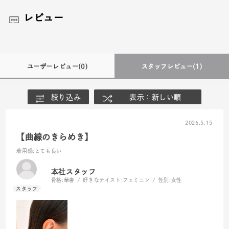
レビュー
ユーザーレビュー
(0)
スタッフレビュー
(1)
絞り込み
表示：新しい順
2026.5.15
【曲線のきらめき】
着用感
:とても良い
本社スタッフ
骨格:
華奢
好きなテイスト:
フェミニン
性別:
女性