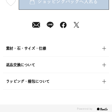
ショッピングバッグへ入れる
最
短
08
月
10
日
(月)
発
送
¥33,000
(tax
in)
素材・石・サイズ・仕様
返品交換について
ラッピング・梱包について