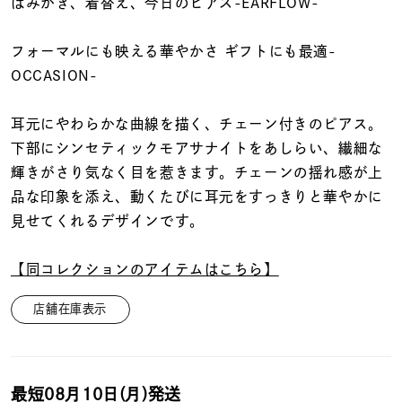
着用シーン
はみがき、着替え、今日のピアス-EARFLOW-
フォーマルにも映える華やかさ ギフトにも最適-
コレクション
OCCASION-
レディース
耳元にやわらかな曲線を描く、チェーン付きのピアス。
～
リングサイズ
下部にシンセティックモアサナイトをあしらい、繊細な
輝きがさり気なく目を惹きます。チェーンの揺れ感が上
品な印象を添え、動くたびに耳元をすっきりと華やかに
メンズ
見せてくれるデザインです。
～
リングサイズ
【同コレクションのアイテムはこちら】
価格
¥0
¥400,
店舗在庫表示
在庫
在庫ありのみ
すべて表示
最短
08月10日(月)
発送