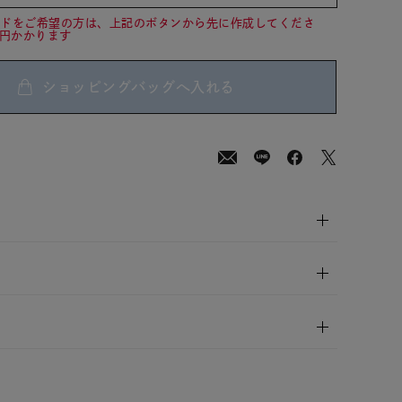
ードをご希望の方は、上記のボタンから先に作成してくださ
0円かかります
ショッピングバッグへ入れる
00
(tax
in)