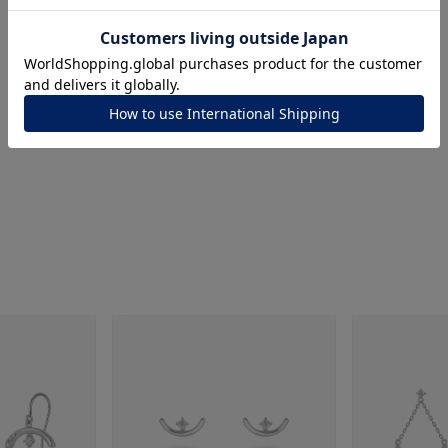
ナ
K18
K10
K7
ゴールド
シルバー
ステ
ーカラー
ピンクカラー
ホワイトカラー
トリプルカラー
誕生石
2月の誕生石
3月の誕生石
4月の誕生石
5月
誕生石
8月の誕生石
9月の誕生石
10月の誕生石
11
リセット
絞り込んで検索する
ハート
一粒
三石
パヴェ
ライン
馬蹄
ダブルループ
星座
イニシャル
リボン
その他
ホワイト
ピンク
パープル
ブルー
グリーン
マルチカラー