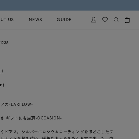
UT US
NEWS
GUIDE
カートに商品がありません。
1238
イヤリング
al Jewelry
ペアブレスレット
保証
ー
ベストセラー
)
イダルサービス
ングはこちら
in)
イダルリングの選び方
ス-EARFLOW-
 ギフトにも最適-OCCASION-
描くピアス。シルバーにロジウムコーティングをほどこしたフ
アサナイトを敷き詰め、繊細なきらめきを引き立てました。中