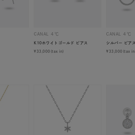
ニン
エレガント
カジュアル
フォーマル
モード
ス
ご褒美
記念日
誕生日
気分転換
デート
CANAL ４℃
CANAL ４℃
ジュエリー
腕周りジュエリー
ペアジュエリー
ベストセ
K10ホワイトゴールド ピアス
シルバー ピア
ンラインショップ限定
¥
33,000
¥
33,000
～
～
¥400,00