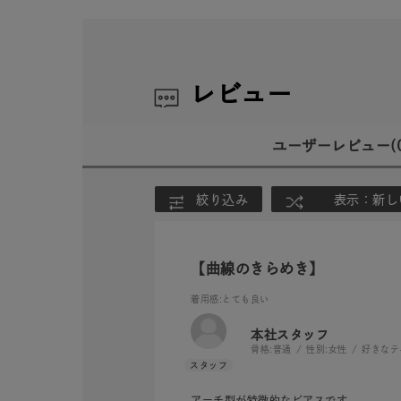
レビュー
ユーザーレビュー
(
絞り込み
表示：新し
【曲線のきらめき】
着用感
:とても良い
本社スタッフ
骨格:
普通
性別:
女性
好きなテ
アーチ型が特徴的なピアスです。