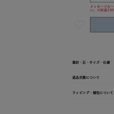
メッセージカ
い。※別途33
最
短
08
月
10
日
(月)
発
送
¥35,2
素材・石・サイズ・仕様
返品交換について
ラッピング・梱包について