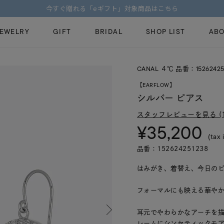
【価格改定のお知らせ 8月17日(月)より 】
JEWELRY
GIFT
BRIDAL
SHOP LIST
ABO
CANAL ４℃ 品番：15262425
ピンキーリング
ピアス
Fashion Jewelry
Brid
【EARFLOW】
ペアネックレス
ペアリング
シルバー ピアス
プレゼントガイド
永久
新着商品
限定ジュエリ
スタッフレビューを見る (1
ジュエリーケア
ブラ
¥35,200
ーチ
アジャスター
ブライダルリ
(tax 
法人のお客様
ブラ
品番：152624251238
はみがき、着替え、今日のピア
フォーマルにも映える華やかさ
耳元でやわらかなアーチを
レームにシンセティックモ