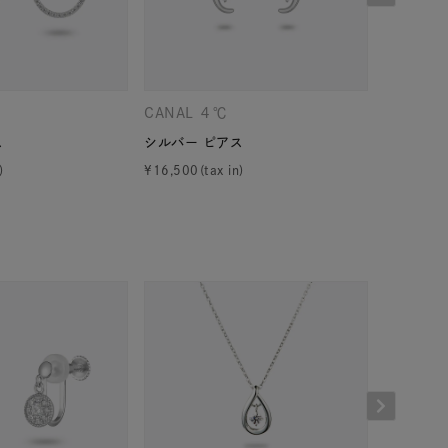
シンプル
ユニセックス
結婚式
推し活
CANAL ４℃
CANAL 
レクション
ス
シルバー ピアス
K10ホワ
¥
16,500
¥
44,000
0