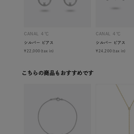
ファッションテイスト
フェミ
着用シーン
オフィ
CANAL ４℃
CANAL ４℃
耳周り
シルバー ピアス
シルバー ピアス
コレクション
公式オ
¥
22,000
¥
24,200
レディース
こちらの商品もおすすめです
リングサイズ
メンズ
リングサイズ
価格
¥0