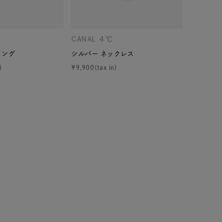
CANAL ４℃
CANAL 
リング
シルバー ネックレス
シルバー 
¥
9,900
¥
18,700