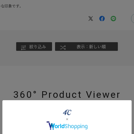
かな印象です。
絞り込み
表示：新しい順
360° Product Viewer
r
#ペア
#ダイヤモンド ネックレス
#エタニティ
#くまのプ