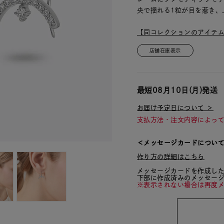
央で揺れる1粒が目を惹き、
【同コレクションのアイテ
店舗在庫表示
最短
08月10日(月)
発送
お届け予定日について ＞
支払方法・注文内容によっ
＜メッセージカードについ
作り方の詳細はこちら
メッセージカードを作成し
下部に作成済みのメッセー
※表示されない場合は再度