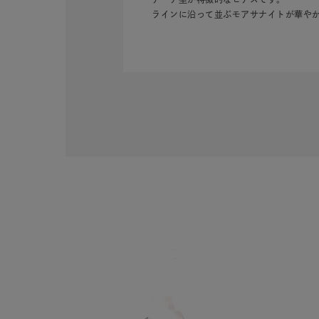
ラインに沿って並ぶモアサナイトが華や
人気検索キーワード
#summe
ブランド