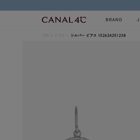
BRAND
TOP
ピアス
シルバー ピアス 152624251238
ネックレス
リング
Online Shop
イヤーカフ
ブレスレット
ショッピングガイド
時計
誕生石
よくあるご質問
すべてのジュエリー
ジュエリーポ