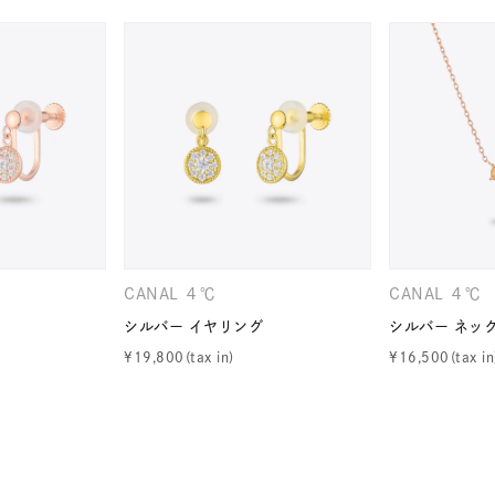
ナ
K18
K10
K7
ゴールド
シルバー
ステ
ーカラー
ピンクカラー
ホワイトカラー
トリプルカラー
誕生石
2月の誕生石
3月の誕生石
4月の誕生石
5月
誕生石
8月の誕生石
9月の誕生石
10月の誕生石
11
CANAL ４℃
CANAL ４℃
リセット
絞り込んで検索する
ハート
一粒
三石
パヴェ
ライン
馬蹄
シルバー イヤリング
シルバー ネッ
¥
19,800
¥
16,500
ダブルループ
星座
イニシャル
リボン
その他
ホワイト
ピンク
パープル
ブルー
グリーン
マルチカラー