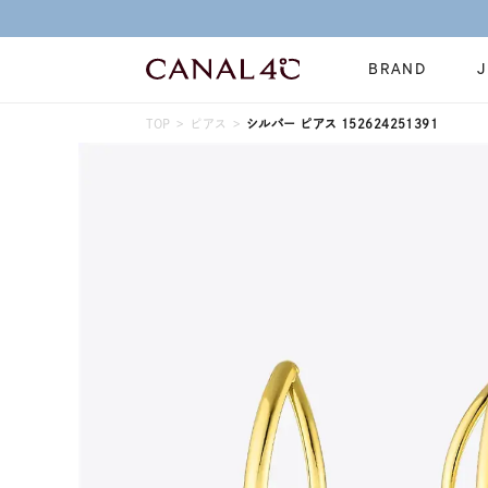
BRAND
TOP
ピアス
シルバー ピアス 152624251391
ネックレス
リング
Online Shop
イヤーカフ
ブレスレット
ショッピングガイド
時計
誕生石
よくあるご質問
すべてのジュエリー
ジュエリーポ