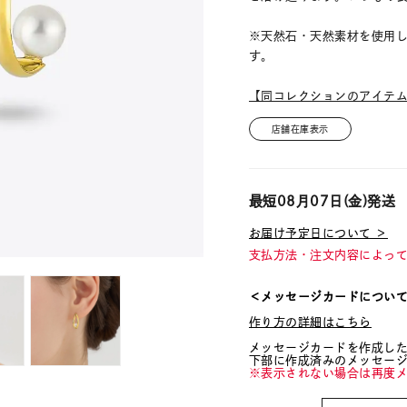
※天然石・天然素材を使用
す。
【同コレクションのアイテ
店舗在庫表示
最短
08月07日(金)
発送
お届け予定日について ＞
支払方法・注文内容によっ
＜メッセージカードについ
作り方の詳細はこちら
メッセージカードを作成し
下部に作成済みのメッセー
※表示されない場合は再度