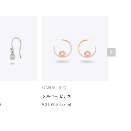
キーワードで検索する
CANAL ４℃
４℃
ス
ス
シルバー ピアス
シルバー 
¥
31,900
¥
28,600