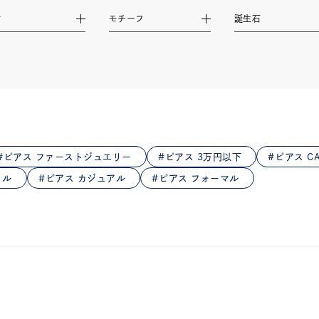
庫ありのみ
すべて表示
材
モチーフ
誕生石
ピアス ファーストジュエリー
ピアス 3万円以下
ピアス CA
イル
ピアス カジュアル
ピアス フォーマル