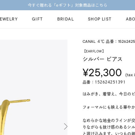
今すぐ贈れる「eギフト」対象商品はこちら
JEWELRY
GIFT
BRIDAL
SHOP LIST
ABO
CANAL ４℃ 品番：15262425
ピンキーリング
ピアス
Fashion Jewelry
Brid
【EARFLOW】
ペアネックレス
ペアリング
シルバー ピアス
プレゼントガイド
永久
¥25,300
新着商品
限定ジュエリ
ジュエリーケア
ブラ
(tax 
ーチ
アジャスター
ブライダルリ
品番：152624251391
法人のお客様
ブラ
はみがき、着替え、今日のピアス
フォーマルにも映える華やかさ
なめらかな地金のラインが
りながらも抜け感のあるシ
と溶け込みます。いつもの