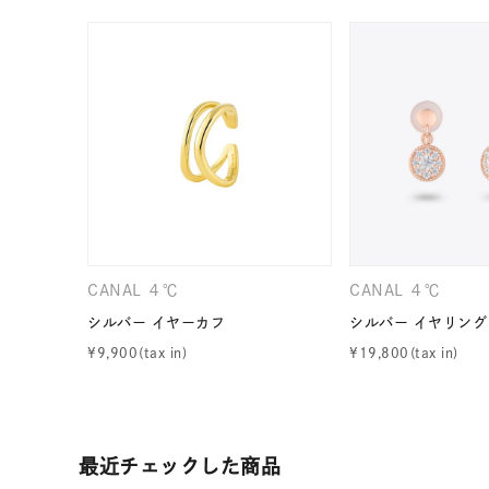
カテゴリー
素材
プラチ
カラー
イエロ
1月の
誕生石
7月の
CANAL ４℃
CANAL ４℃
しずく
シルバー イヤーカフ
シルバー イヤリング
モチーフ
¥
9,900
¥
19,800
クロス
クリア
石の色
レッド
最近チェックした商品