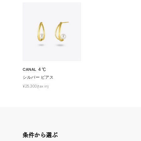
ファッションテイスト
フェミ
着用シーン
オフィ
耳周り
コレクション
公式オ
CANAL ４℃
レディース
シルバー ピアス
リングサイズ
¥25,300(tax in)
メンズ
リングサイズ
価格
¥0
条件から選ぶ