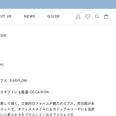
UT US
NEWS
GUIDE
カートに商品がありません。
1391
イヤリング
al Jewelry
ペアブレスレット
保証
ー
ベストセラー
イダルサービス
in)
ングはこちら
イダルリングの選び方
 -EARFLOW-
ギフトにも最適-OCCASION-
交差して描く、立体的なフォルムが魅力のピアス。存在感があ
ルエットで、オフィススタイルにもカジュアルコーデにも自然
装いに柔らかさをプラスしてくれるアイテムです。