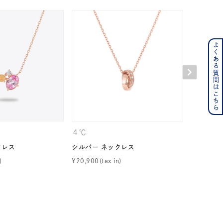
よくある質問はこちら
ンレス
その他
の誕生石
6月の誕生石
月の誕生石
12月の誕生石
４℃
CANAL 
ムーン
フラワー
クレス
シルバー ネックレス
シルバー 
¥
20,900
¥
19,800
イエロー
ブラウン