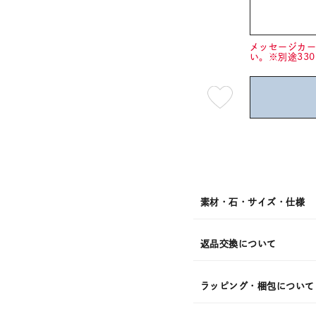
メッセージカ
い。※別途33
最
短
08
月
07
日
(金)
発
送
¥25,3
素材・石・サイズ・仕様
返品交換について
ラッピング・梱包について