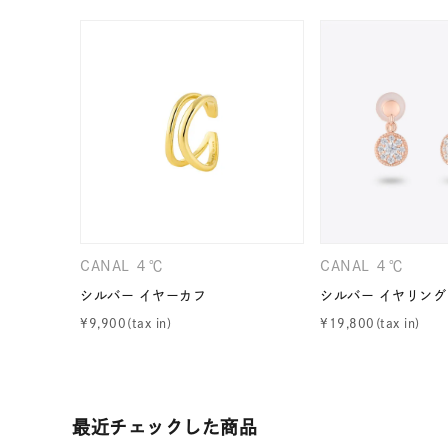
カテゴリー
素材
プラチ
カラー
イエロ
1月の
誕生石
7月の
CANAL ４℃
CANAL ４℃
しずく
シルバー イヤーカフ
シルバー イヤリング
モチーフ
¥
9,900
¥
19,800
クロス
クリア
石の色
レッド
最近チェックした商品