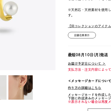
※天然石・天然素材を使用
す。
【同コレクションのアイテ
店舗在庫表示
最短
08月10日(月)
発送
お届け予定日について ＞
支払方法・注文内容によっ
＜メッセージカードについ
作り方の詳細はこちら
メッセージカードを作成し
下部に作成済みのメッセー
※表示されない場合は再度