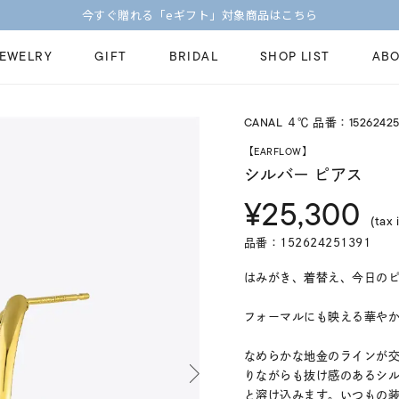
今すぐ贈れる「eギフト」対象商品はこちら
JEWELRY
GIFT
BRIDAL
SHOP LIST
ABO
CANAL ４℃ 品番：15262425
ピンキーリング
ピアス
Fashion Jewelry
Brid
【EARFLOW】
ペアネックレス
ペアリング
シルバー ピアス
プレゼントガイド
永久
¥25,300
新着商品
限定ジュエリ
ジュエリーケア
ブラ
(tax 
ーチ
アジャスター
ブライダルリ
品番：152624251391
法人のお客様
ブラ
はみがき、着替え、今日のピアス
フォーマルにも映える華やかさ
なめらかな地金のラインが
りながらも抜け感のあるシ
と溶け込みます。いつもの