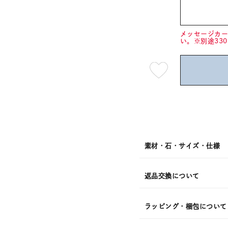
メッセージカ
い。※別途33
最
短
08
月
10
日
(月)
発
送
¥25,3
素材・石・サイズ・仕様
返品交換について
ラッピング・梱包について