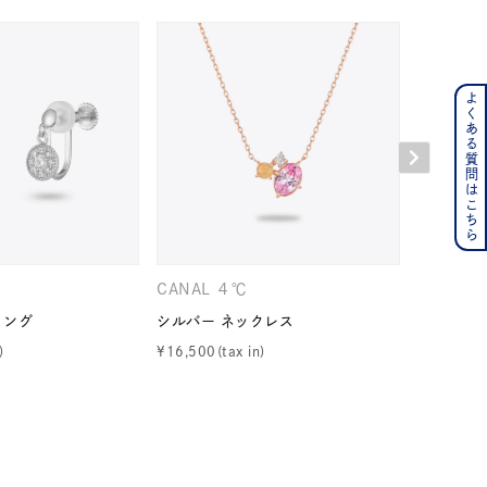
よくある質問はこちら
ンレス
その他
の誕生石
6月の誕生石
月の誕生石
12月の誕生石
CANAL ４℃
４℃
ムーン
フラワー
リング
シルバー ネックレス
シルバー 
¥
16,500
¥
20,900
イエロー
ブラウン