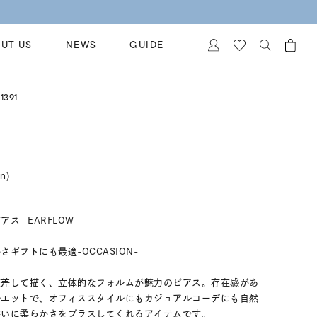
UT US
NEWS
GUIDE
カートに商品がありません。
1391
イヤリング
al Jewelry
ペアブレスレット
保証
ー
ベストセラー
イダルサービス
in)
ングはこちら
イダルリングの選び方
 -EARFLOW-
ギフトにも最適-OCCASION-
交差して描く、立体的なフォルムが魅力のピアス。存在感があ
ルエットで、オフィススタイルにもカジュアルコーデにも自然
装いに柔らかさをプラスしてくれるアイテムです。