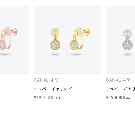
ナ
K18
K10
K7
ゴールド
シルバー
ステ
ーカラー
ピンクカラー
ホワイトカラー
トリプルカラー
誕生石
2月の誕生石
3月の誕生石
4月の誕生石
5月
誕生石
8月の誕生石
9月の誕生石
10月の誕生石
11
CANAL ４℃
CANAL ４℃
リセット
絞り込んで検索する
ハート
一粒
三石
パヴェ
ライン
馬蹄
シルバー イヤリング
シルバー イヤ
¥
19,800
¥
19,800
ダブルループ
星座
イニシャル
リボン
その他
ホワイト
ピンク
パープル
ブルー
グリーン
マルチカラー