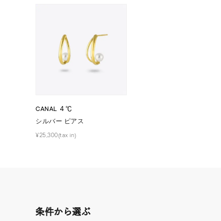
ファッションテイスト
フェミ
着用シーン
オフィ
耳周り
コレクション
公式オ
CANAL ４℃
レディース
シルバー ピアス
リングサイズ
¥25,300(tax in)
メンズ
リングサイズ
価格
¥0
条件から選ぶ