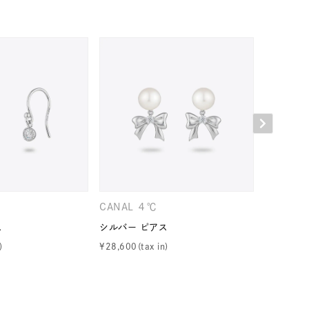
キーワードで検索する
CANAL ４℃
CANAL 
ニティ
ス
シルバー ピアス
シルバー 
¥
28,600
¥
24,200