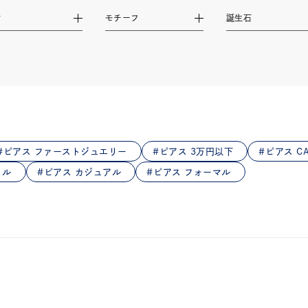
庫ありのみ
すべて表示
材
モチーフ
誕生石
ピアス ファーストジュエリー
ピアス 3万円以下
ピアス CA
イル
ピアス カジュアル
ピアス フォーマル