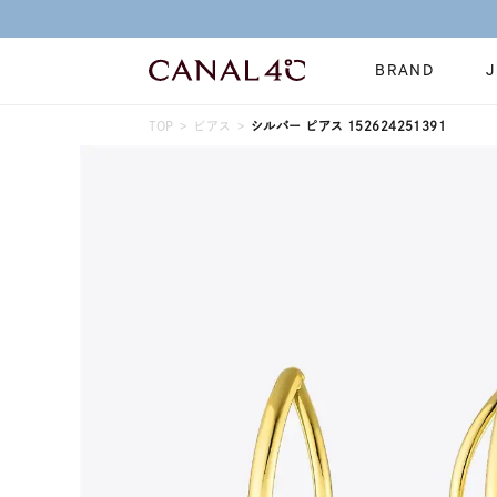
BRAND
TOP
ピアス
シルバー ピアス 152624251391
ネックレス
リング
Online Shop
イヤーカフ
ブレスレット
ショッピングガイド
時計
誕生石
よくあるご質問
すべてのジュエリー
ジュエリーポ