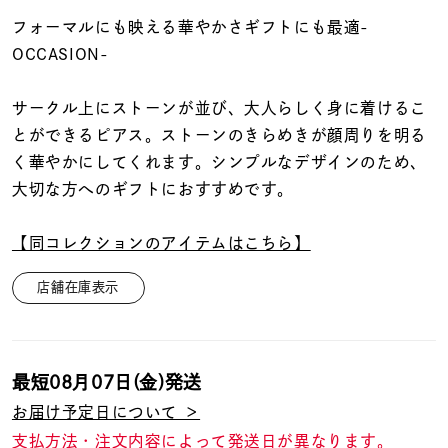
着用シーン
フォーマルにも映える華やかさギフトにも最適-
OCCASION-
コレクション
サークル上にストーンが並び、大人らしく身に着けるこ
レディース
とができるピアス。ストーンのきらめきが顔周りを明る
～
リングサイズ
く華やかにしてくれます。シンプルなデザインのため、
大切な方へのギフトにおすすめです。
メンズ
【同コレクションのアイテムはこちら】
～
リングサイズ
店舗在庫表示
価格
¥0
¥400,
最短
08月07日(金)
発送
在庫
在庫ありのみ
すべて表示
お届け予定日について ＞
支払方法・注文内容によって発送日が異なります。