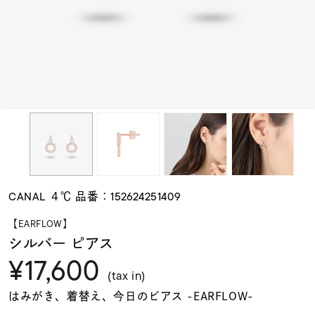
素材
カラー
誕生石
モチーフ
CANAL ４℃ 品番：152624251409
石の色
【EARFLOW】
シルバー ピアス
¥17,600
ファッションテイス
ト
(tax in)
はみがき、着替え、今日のピアス -EARFLOW-