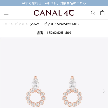
今すぐ贈れる「eギフト」対象商品はこちら
TOP
ピアス
シルバー ピアス 152624251409
キーワードで検索する
品番：152624251409
人気検索キーワード
#ペア
#eギフト
#ハーフエタニティリング
#刻印可
#メンズ ネックレス
ブランド
Canal４℃
カテゴリー
すべてのジュエリー