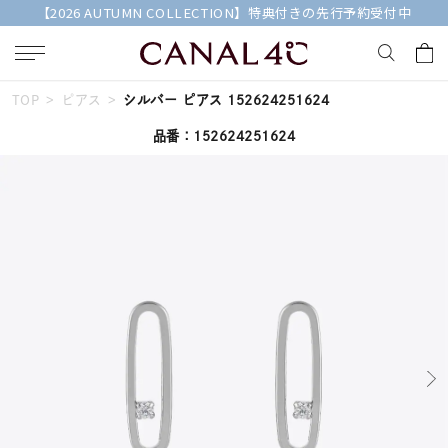
【2026 AUTUMN COLLECTION】特典付きの先行予約受付中
TOP
ピアス
シルバー ピアス 152624251624
キーワードで検索する
品番：152624251624
人気検索キーワード
#summer
#ダイヤモンド ネックレス
#くまのプーさん
#ペア
#エタニティ
ブランド
Canal４℃
カテゴリー
すべてのジュエリー