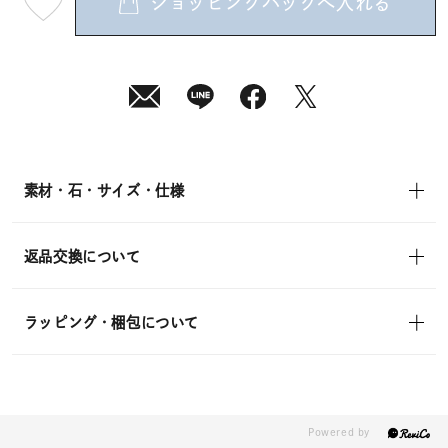
ショッピングバッグへ入れる
最
短
08
月
10
日
(月)
発
送
¥14,300
(tax
in)
素材・石・サイズ・仕様
返品交換について
ラッピング・梱包について