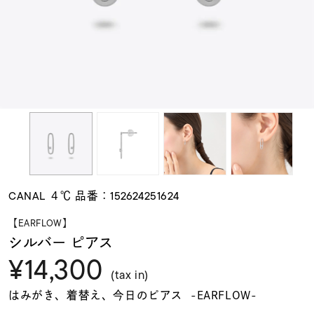
素材
カラー
誕生石
モチーフ
CANAL ４℃ 品番：152624251624
石の色
【EARFLOW】
シルバー ピアス
¥14,300
ファッションテイス
ト
(tax in)
はみがき、着替え、今日のピアス -EARFLOW-