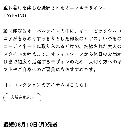
着用シーン
重ね着けを楽しむ洗練されたミニマルデザイン-
LAYERING-
コレクション
縦に伸びるオーバルラインの中に、キュービックジルコ
レディース
ニアがきらめくすっきりとした印象のピアス。いつもの
～
リングサイズ
コーディネートに取り入れるだけで、洗練された大人の
スタイルを叶えます。オフィスシーンから休日のお出か
けまで幅広く活躍するデザインのため、大切な方へのギ
メンズ
フトやご自身へのご褒美にもおすすめです。
～
リングサイズ
【同コレクションのアイテムはこちら】
価格
¥0
¥400,
店舗在庫表示
在庫
在庫ありのみ
すべて表示
最短
08月10日(月)
発送