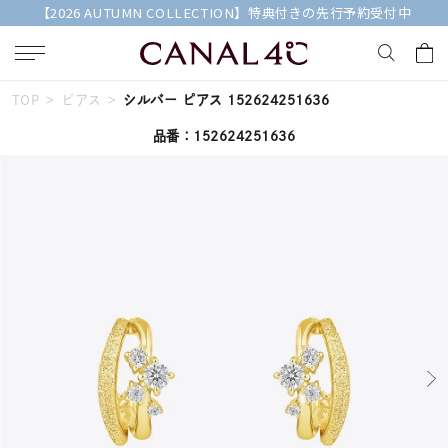
【2026 AUTUMN COLLECTION】特典付きの先行予約受付中
TOP
ピアス
シルバー ピアス 152624251636
キーワードで検索する
品番：152624251636
人気検索キーワード
#summer
#ペア
#ダイヤモンド ネックレス
#エタニティ
#くまのプーさん
ブランド
Canal４℃
カテゴリー
すべてのジュエリー