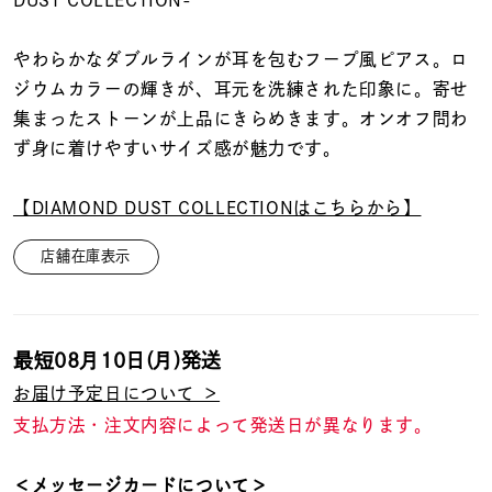
DUST COLLECTION-
着用シーン
やわらかなダブルラインが耳を包むフープ風ピアス。ロ
コレクション
ジウムカラーの輝きが、耳元を洗練された印象に。寄せ
集まったストーンが上品にきらめきます。オンオフ問わ
レディース
ず身に着けやすいサイズ感が魅力です。
～
リングサイズ
【DIAMOND DUST COLLECTIONはこちらから】
メンズ
店舗在庫表示
～
リングサイズ
最短
08月10日(月)
発送
価格
¥0
¥400,
お届け予定日について ＞
支払方法・注文内容によって発送日が異なります。
在庫
在庫ありのみ
すべて表示
＜メッセージカードについて＞