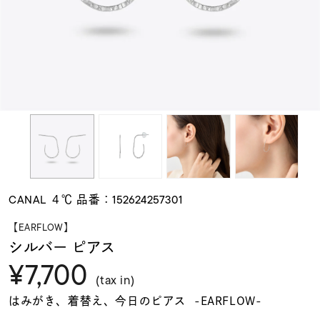
素材
カラー
誕生石
モチーフ
CANAL ４℃ 品番：152624257301
石の色
【EARFLOW】
シルバー ピアス
¥7,700
ファッションテイス
ト
(tax in)
はみがき、着替え、今日のピアス -EARFLOW-