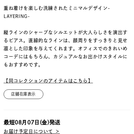
着用シーン
重ね着けを楽しむ洗練されたミニマルデザイン-
LAYERING-
コレクション
縦ラインのシャープなシルエットが大人らしさを演出す
レディース
るピアス。直線的なラインは、顔周りをすっきりと見せ
～
リングサイズ
凛とした印象を与えてくれます。オフィスでのきれいめ
コーデにはもちろん、カジュアルなお出かけスタイルに
もおすすめです。
メンズ
～
リングサイズ
【同コレクションのアイテムはこちら】
店舗在庫表示
価格
¥0
¥400,
最短
08月07日(金)
発送
在庫
在庫ありのみ
すべて表示
お届け予定日について ＞