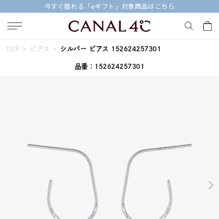
今すぐ贈れる「eギフト」対象商品はこちら
TOP
ピアス
シルバー ピアス 152624257301
キーワードで検索する
品番：152624257301
人気検索キーワード
#ペア
#eギフト
#ハーフエタニティリング
#刻印可
#メンズ ネックレス
ブランド
Canal４℃
カテゴリー
すべてのジュエリー