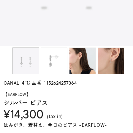
素材
カラー
誕生石
モチーフ
CANAL ４℃ 品番：152624257364
石の色
【EARFLOW】
シルバー ピアス
¥14,300
ファッションテイス
ト
(tax in)
はみがき、着替え、今日のピアス -EARFLOW-