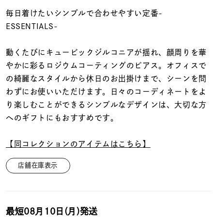
着用シーン
毎日着けたいシンプルで合わせやすい定番-
ESSENTIALS-
コレクション
動くたびにキュービックジルコニアが揺れ、顔周りを華
レディース
やかに彩るロジウムコーティングのピアス。オフィスで
～
リングサイズ
の綺麗なスタイルから休日のお出掛けまで、シーンを問
わずにお使いいただけます。日々のコーディネートをよ
り楽しむことができるシンプルなデザインは、大切な方
メンズ
へのギフトにもおすすめです。
～
リングサイズ
【同コレクションのアイテムはこちら】
価格
¥0
¥400,
店舗在庫表示
在庫
在庫ありのみ
すべて表示
最短
08月10日(月)
発送