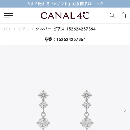
今すぐ贈れる「eギフト」対象商品はこちら
TOP
ピアス
シルバー ピアス 152624257364
キーワードで検索する
品番：152624257364
人気検索キーワード
#summer
#ペア
#ダイヤモンド ネックレス
#エタニティ
#くまのプーさん
ブランド
Canal４℃
カテゴリー
すべてのジュエリー