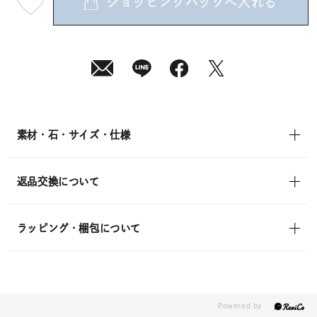
ショッピングバッグへ入れる
最
短
08
月
10
日
(月)
発
送
¥14,300
(tax
in)
素材・石・サイズ・仕様
返品交換について
ラッピング・梱包について