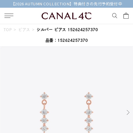
【2026 AUTUMN COLLECTION】特典付きの先行予約受付中
TOP
ピアス
シルバー ピアス 152624257370
キーワードで検索する
品番：152624257370
人気検索キーワード
#ペア
#ハーフエタニティリング
#エタニティ
#ダイヤモンド ネックレス
#eギフト
ブランド
Canal４℃
カテゴリー
すべてのジュエリー