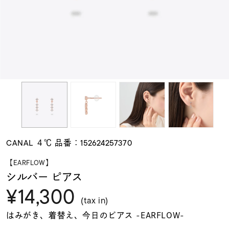
素材
カラー
誕生石
モチーフ
CANAL ４℃ 品番：152624257370
石の色
【EARFLOW】
シルバー ピアス
¥14,300
ファッションテイス
ト
(tax in)
はみがき、着替え、今日のピアス -EARFLOW-