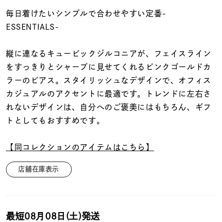
着用シーン
毎日着けたいシンプルで合わせやすい定番-
ESSENTIALS-
コレクション
縦に連なるキュービックジルコニアが、フェイスライン
レディース
をすっきりとシャープに見せてくれるピンクゴールドカ
～
リングサイズ
ラーのピアス。スタイリッシュなデザインで、オフィス
カジュアルのアクセントに最適です。トレンドに左右さ
れないデザインは、自分へのご褒美にはもちろん、ギフ
メンズ
トとしてもおすすめです。
～
リングサイズ
【同コレクションのアイテムはこちら】
価格
¥0
¥400,
店舗在庫表示
在庫
在庫ありのみ
すべて表示
最短
08月08日(土)
発送