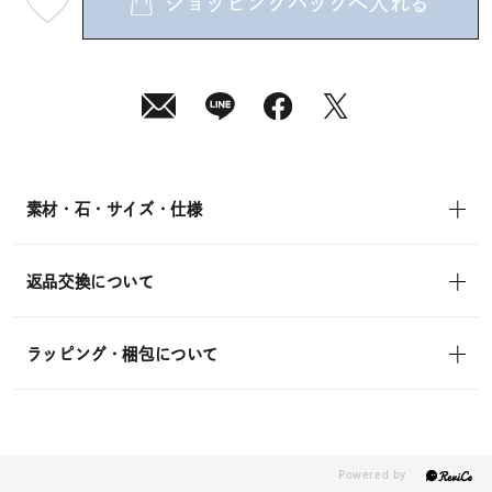
ショッピングバッグへ入れる
最
短
08
月
08
日
(土)
発
送
¥14,300
(tax
in)
素材・石・サイズ・仕様
返品交換について
ラッピング・梱包について