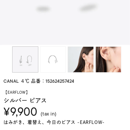
素材
カラー
誕生石
モチーフ
CANAL ４℃ 品番：152624257424
石の色
【EARFLOW】
シルバー ピアス
¥9,900
ファッションテイス
ト
(tax in)
はみがき、着替え、今日のピアス -EARFLOW-