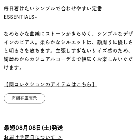
着用シーン
毎日着けたいシンプルで合わせやすい定番-
ESSENTIALS-
コレクション
なめらかな曲線にストーンがきらめく、シンプルなデザ
レディース
インのピアス。柔らかなシルエットは、顔周りに優しさ
～
リングサイズ
と明るさを放ちます。主張しすぎないサイズ感のため、
綺麗めからカジュアルコーデまで幅広くお楽しみいただ
けます。
メンズ
～
リングサイズ
【同コレクションのアイテムはこちら】
店舗在庫表示
価格
¥0
¥400,
最短
08月08日(土)
発送
在庫
在庫ありのみ
すべて表示
お届け予定日について ＞