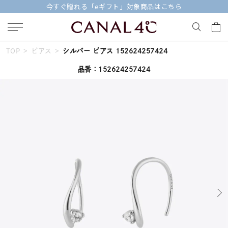
今すぐ贈れる「eギフト」対象商品はこちら
TOP
ピアス
シルバー ピアス 152624257424
キーワードで検索する
品番：152624257424
人気検索キーワード
#ペア
#ハーフエタニティリング
#エタニティ
#ダイヤモンド ネックレス
#eギフト
ブランド
Canal４℃
カテゴリー
すべてのジュエリー