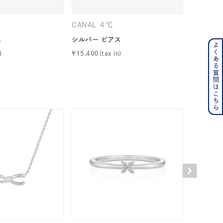
CANAL ４℃
CANAL 
ス
シルバー ピアス
シルバー 
よくある質問はこちら
ンレス
¥
15,400
¥
17,600
その他
の誕生石
6月の誕生石
月の誕生石
12月の誕生石
ムーン
フラワー
イエロー
ブラウン