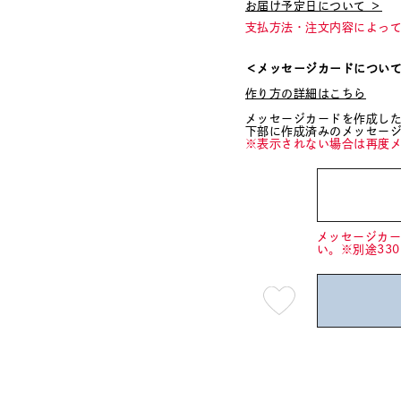
お届け予定日について ＞
支払方法・注文内容によっ
＜メッセージカードについ
作り方の詳細はこちら
メッセージカードを作成し
下部に作成済みのメッセー
※表示されない場合は再度
メッセージカ
い。※別途33
最
短
08
月
10
日
(月)
発
送