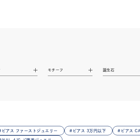
庫ありのみ
すべて表示
材
モチーフ
誕生石
ピアス ファーストジュエリー
ピアス 3万円以下
ピアス CA