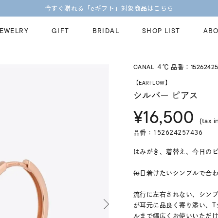
今すぐ贈れる「eギフト」対象商品はこちら
JEWELRY
GIFT
BRIDAL
SHOP LIST
ABO
CANAL ４℃ 品番：15262425
ピンキーリング
ピアス
Fashion Jewelry
Brid
【EARFLOW】
ペアネックレス
ペアリング
シルバー ピアス
プレゼントガイド
永久
¥16,500
新着商品
限定ジュエリ
ジュエリーケア
ブラ
(tax i
ーチ
アジャスター
ブライダルリ
品番：152624257436
法人のお客様
ブラ
はみがき、着替え、今日のピアス
毎日着けたいシンプルで合わせや
流行に左右されない、シン
が耳元に品良く寄り添い、T
ルまで幅広くお使いいただ