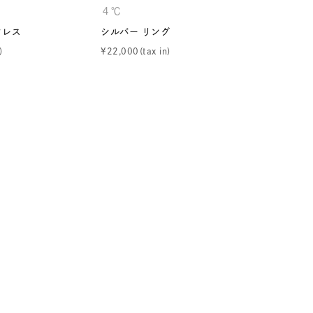
４℃
CANAL 
シンプル
ユニセックス
クレス
シルバー リング
シルバー 
¥
22,000
¥
13,200
結婚式
推し活
レクション
0