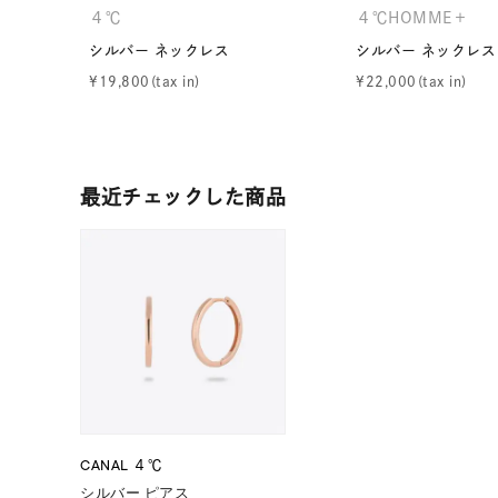
４℃
４℃HOMME＋
ファッションテイスト
フェミ
シルバー ネックレス
シルバー ネックレス
¥
19,800
¥
22,000
着用シーン
オフィ
耳周り
コレクション
公式オ
最近チェックした商品
レディース
リングサイズ
メンズ
リングサイズ
価格
¥0
CANAL ４℃
シルバー ピアス