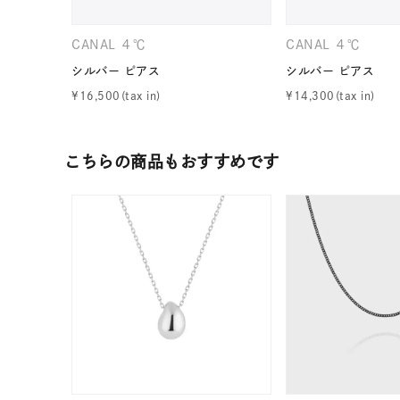
カテゴリー
CANAL ４℃
CANAL ４℃
シルバー ピアス
シルバー ピアス
素材
プラチ
¥
16,500
¥
14,300
カラー
イエロ
こちらの商品もおすすめです
1月の
誕生石
7月の
しずく
モチーフ
クロス
クリア
石の色
レッド