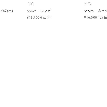
４℃
４℃
ニン
エレガント
カジュアル
フォーマル
モード
〈47cm〉
シルバー リング
シルバー ネッ
¥
18,700
¥
16,500
ス
ご褒美
記念日
誕生日
気分転換
デート
ジュエリー
腕周りジュエリー
ペアジュエリー
ベストセ
ンラインショップ限定
～
～
¥400,00