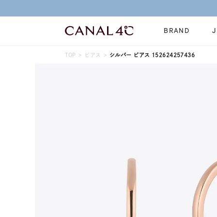
BRAND
TOP
ピアス
シルバー ピアス 152624257436
ネックレス
リング
Online Shop
イヤーカフ
ブレスレット
ショッピングガイド
時計
誕生石
よくあるご質問
すべてのジュエリー
ジュエリーポ