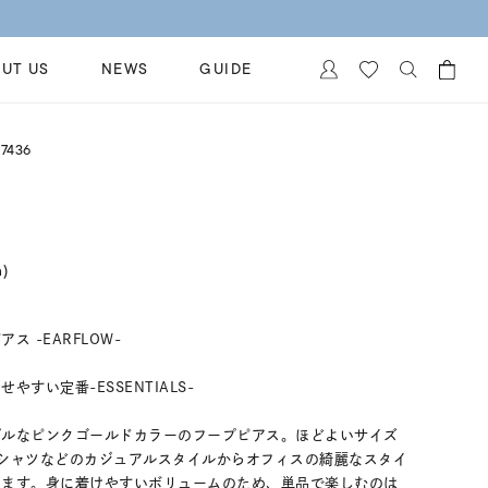
UT US
NEWS
GUIDE
カートに商品がありません。
7436
イヤリング
al Jewelry
ペアブレスレット
保証
ー
ベストセラー
イダルサービス
n)
ングはこちら
イダルリングの選び方
 -EARFLOW-
すい定番-ESSENTIALS-
プルなピンクゴールドカラーのフープピアス。ほどよいサイズ
シャツなどのカジュアルスタイルからオフィスの綺麗なスタイ
けます。身に着けやすいボリュームのため、単品で楽しむのは