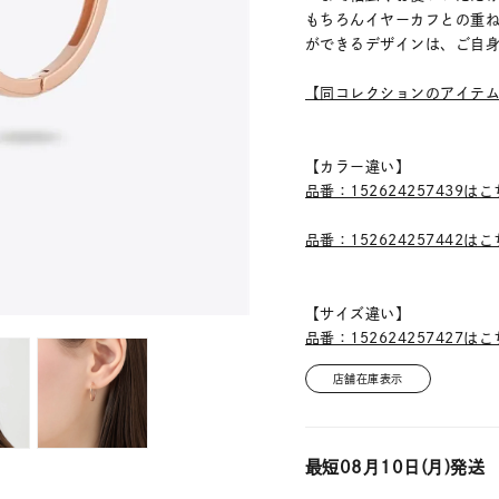
もちろんイヤーカフとの重
ができるデザインは、ご自
【同コレクションのアイテ
【カラー違い】
品番：152624257439は
品番：152624257442は
【サイズ違い】
品番：152624257427は
店舗在庫表示
最短
08月10日(月)
発送