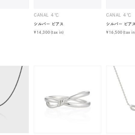
CANAL ４℃
CANAL ４℃
シルバー ピアス
シルバー ピア
ナ
K18
K10
K7
ゴールド
シルバー
ステ
¥
14,300
¥
16,500
ーカラー
ピンクカラー
ホワイトカラー
トリプルカラー
誕生石
2月の誕生石
3月の誕生石
4月の誕生石
5月
誕生石
8月の誕生石
9月の誕生石
10月の誕生石
11
リセット
絞り込んで検索する
ハート
一粒
三石
パヴェ
ライン
馬蹄
ダブルループ
星座
イニシャル
リボン
その他
ホワイト
ピンク
パープル
ブルー
グリーン
マルチカラー