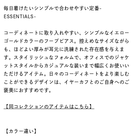
着用シーン
毎日着けたいシンプルで合わせやすい定番-
ESSENTIALS-
コレクション
コーディネートに取り入れやすい、シンプルなイエロー
レディース
ゴールドカラーのフープピアス。控えめなサイズながら
～
リングサイズ
も、ほどよい厚みが耳元に洗練された存在感を与えま
す。スタイリッシュなフォルムで、オフィスでのジャケ
ットスタイルからカジュアルな装いまで幅広くお使いい
メンズ
ただけるアイテム。日々のコーディネートをより楽しむ
～
リングサイズ
ことができるデザインは、イヤーカフとのご自身へのご
褒美におすすめです。
価格
¥0
¥400,
【同コレクションのアイテムはこちら】
在庫
在庫ありのみ
すべて表示
【カラー違い】