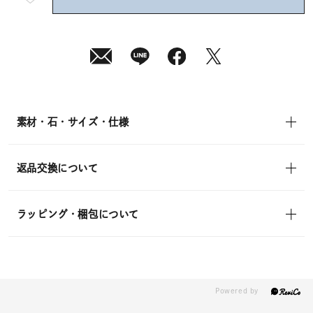
短
08
月
10
日
(月)
発
送
¥15,400
(tax
in)
素材・石・サイズ・仕様
返品交換について
ラッピング・梱包について