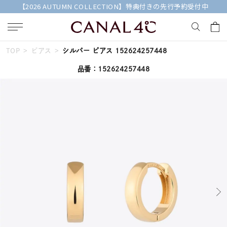
【2026 AUTUMN COLLECTION】特典付きの先行予約受付中
TOP
ピアス
シルバー ピアス 152624257448
キーワードで検索する
品番：152624257448
人気検索キーワード
#summer
#ペア
#ダイヤモンド ネックレス
#エタニティ
#くまのプーさん
ブランド
Canal４℃
カテゴリー
すべてのジュエリー