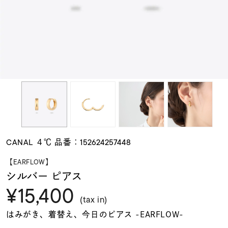
素材
カラー
誕生石
モチーフ
CANAL ４℃ 品番：152624257448
石の色
【EARFLOW】
シルバー ピアス
¥15,400
ファッションテイス
ト
(tax in)
はみがき、着替え、今日のピアス -EARFLOW-