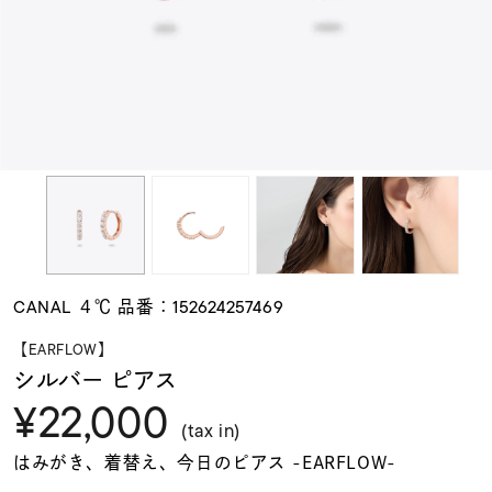
素材
カラー
誕生石
モチーフ
CANAL ４℃ 品番：152624257469
石の色
【EARFLOW】
シルバー ピアス
¥22,000
ファッションテイス
ト
(tax in)
はみがき、着替え、今日のピアス -EARFLOW-