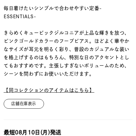
着用シーン
毎日着けたいシンプルで合わせやすい定番-
ESSENTIALS-
コレクション
きらめくキュービックジルコニアが上品な輝きを放つ、
レディース
ピンクゴールドカラーのフープピアス。ほどよく華やか
～
リングサイズ
なサイズが耳元を明るく彩り、普段のカジュアルな装い
を格上げするのはもちろん、特別な日のアクセントとし
てもおすすめです。主張しすぎないボリュームのため、
メンズ
シーンを問わずにお使いいただけます。
～
リングサイズ
【同コレクションのアイテムはこちら】
価格
¥0
¥400,
店舗在庫表示
在庫
在庫ありのみ
すべて表示
最短
08月10日(月)
発送