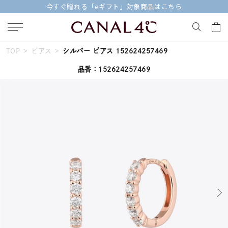
今すぐ贈れる「eギフト」対象商品はこちら
TOP
ピアス
シルバー ピアス 152624257469
キーワードで検索する
品番：152624257469
人気検索キーワード
#summer
#ダイヤモンド ネックレス
#くまのプーさん
#ペア
#エタニティ
ブランド
Canal４℃
カテゴリー
すべてのジュエリー