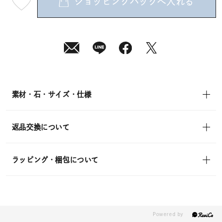
ショッピングバッグへ入れる
最
短
08
月
10
日
(月)
発
送
¥22,000
(tax
in)
素材・石・サイズ・仕様
返品交換について
ラッピング・梱包について