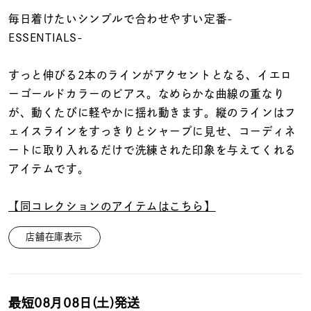
着用シーン
毎日着けたいシンプルで合わせやすい定番-
ESSENTIALS-
コレクション
すっと伸びる2本のラインがアクセントとなる、イエロ
レディース
ーゴールドカラーのピアス。なめらかな曲線の重なり
～
リングサイズ
が、動くたびに軽やかに揺れ動きます。縦のラインはフ
ェイスラインをすっきりとシャープに見せ、コーディネ
ートに取り入れるだけで洗練された印象を与えてくれる
メンズ
アイテムです。
～
リングサイズ
【同コレクションのアイテムはこちら】
価格
¥0
¥400,
店舗在庫表示
在庫
在庫ありのみ
すべて表示
最短
08月08日(土)
発送