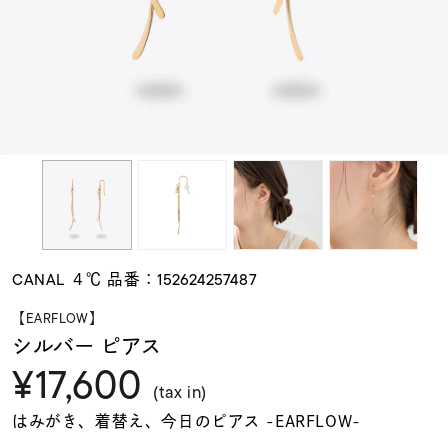
素材
カラー
誕生石
モチーフ
CANAL ４℃ 品番：152624257487
石の色
【EARFLOW】
シルバー ピアス
¥17,600
ファッションテイス
ト
(tax in)
はみがき、着替え、今日のピアス -EARFLOW-