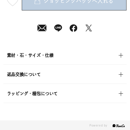
ショッピングバッグへ入れる
最
短
08
月
08
日
(土)
発
送
¥17,600
(tax
in)
素材・石・サイズ・仕様
返品交換について
ラッピング・梱包について