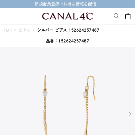
今すぐ贈れる「eギフト」対象商品はこちら
TOP
ピアス
シルバー ピアス 152624257487
キーワードで検索する
品番：152624257487
人気検索キーワード
#ペア
#ハーフエタニティリング
#エタニティ
#ダイヤモンド ネックレス
#eギフト
ブランド
Canal４℃
カテゴリー
すべてのジュエリー