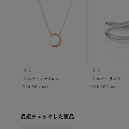
カテゴリー
素材
プラチ
カラー
イエロ
1月の
誕生石
7月の
４℃
４℃
シルバー ネックレス
シルバー リング
しずく
¥
14,300
¥
20,900
モチーフ
クロス
クリア
石の色
最近チェックした商品
レッド