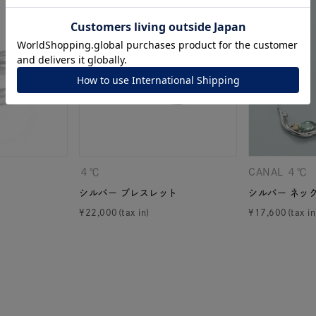
ナ
K18
K10
K7
ゴールド
シルバー
ステ
ーカラー
ピンクカラー
ホワイトカラー
トリプルカラー
誕生石
2月の誕生石
3月の誕生石
4月の誕生石
5月
誕生石
8月の誕生石
9月の誕生石
10月の誕生石
11
４℃
CANAL ４℃
シルバー ブレスレット
シルバー ネッ
リセット
絞り込んで検索する
ハート
一粒
三石
パヴェ
ライン
馬蹄
¥
22,000
¥
17,600
ダブルループ
星座
イニシャル
リボン
その他
ホワイト
ピンク
パープル
ブルー
グリーン
マルチカラー