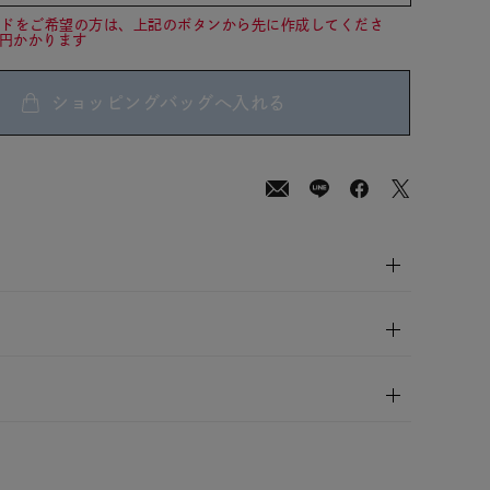
ードをご希望の方は、上記のボタンから先に作成してくださ
0円かかります
ショッピングバッグへ入れる
00
(tax
in)