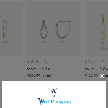
CANAL ４℃
CANAL ４℃
シルバー ピアス
シルバー ピア
¥
24,200
¥
12,100
r
#ペア
#ダイヤモンド ネックレス
#エタニティ
#くまのプ