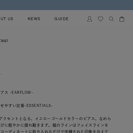
付きの先行予約受付中
UT US
NEWS
GUIDE
カートに商品がありません。
7487
イヤリング
al Jewelry
ペアブレスレット
保証
ー
ベストセラー
イダルサービス
)
ングはこちら
イダルリングの選び方
 -EARFLOW-
すい定番-ESSENTIALS-
アクセントとなる、イエローゴールドカラーのピアス。なめら
たびに軽やかに揺れ動きます。縦のラインはフェイスラインを
、コーディネートに取り入れるだけで洗練された印象を与えて