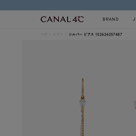
BRAND
TOP
ピアス
シルバー ピアス 152624257487
ネックレス
リング
Online Shop
イヤーカフ
ブレスレット
ショッピングガイド
時計
誕生石
よくあるご質問
すべてのジュエリー
ジュエリーポ