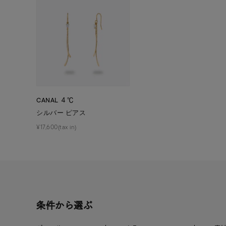
ファッションテイスト
フェミ
着用シーン
オフィ
耳周り
コレクション
公式オ
CANAL ４℃
シルバー ピアス
レディース
リングサイズ
¥17,600(tax in)
メンズ
リングサイズ
価格
¥0
条件から選ぶ