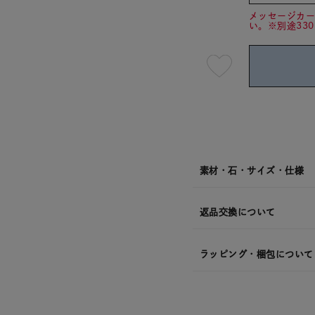
メッセージカ
い。※別途33
最
短
08
月
10
日
(月)
発
送
¥17,6
素材・石・サイズ・仕様
返品交換について
ラッピング・梱包について