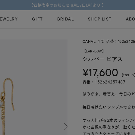
【2026 AUTUMN COLLECTION】特典
JEWELRY
GIFT
BRIDAL
SHOP LIST
ABO
CANAL ４℃ 品番：15262425
ピンキーリング
ピアス
Fashion Jewelry
Brid
【EARFLOW】
ペアネックレス
ペアリング
シルバー ピアス
プレゼントガイド
永久
¥17,600
新着商品
限定ジュエリ
ジュエリーケア
ブラ
(tax in
ーチ
アジャスター
ブライダルリ
品番：152624257487
法人のお客様
ブラ
はみがき、着替え、今日のピアス
毎日着けたいシンプルで合わせや
すっと伸びる2本のラインが
かな曲線の重なりが、動く
すっきりとシャープに見せ