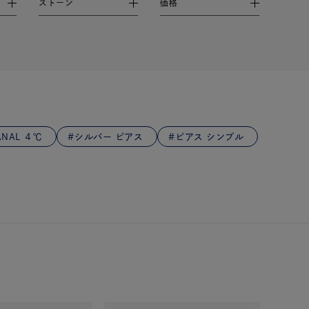
ストーン
価格
NAL ４℃
シルバー ピアス
ピアス シンプル