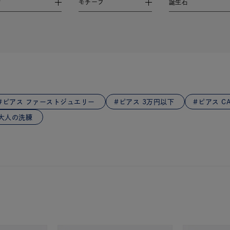
材
モチーフ
誕生石
庫ありのみ
すべて表示
ピアス ファーストジュエリー
ピアス 3万円以下
ピアス CA
 大人の洗練