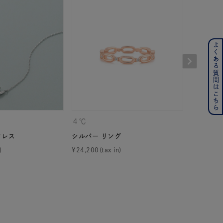
よくある質問はこちら
ンレス
その他
の誕生石
6月の誕生石
月の誕生石
12月の誕生石
４℃
４℃
クレス
シルバー リング
K10ホワ
ムーン
フラワー
¥
24,200
¥
77,000
イエロー
ブラウン