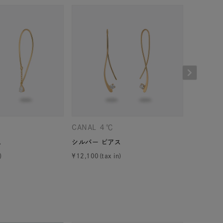
キーワードで検索する
CANAL ４℃
CANAL 
ス
シルバー ピアス
シルバー 
¥
12,100
¥
12,100
ーさん