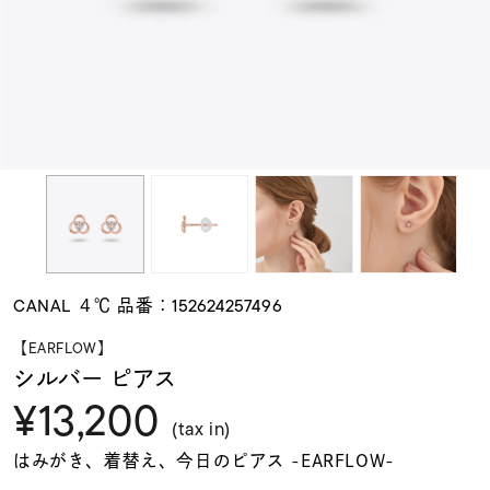
素材
カラー
誕生石
モチーフ
CANAL ４℃ 品番：152624257496
石の色
【EARFLOW】
シルバー ピアス
¥13,200
ファッションテイス
ト
(tax in)
はみがき、着替え、今日のピアス -EARFLOW-