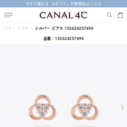
今すぐ贈れる「eギフト」対象商品はこちら
TOP
ピアス
シルバー ピアス 152624257496
キーワードで検索する
品番：152624257496
人気検索キーワード
#ペア
#ハーフエタニティリング
#エタニティ
#ダイヤモンド ネックレス
#eギフト
ブランド
Canal４℃
カテゴリー
すべてのジュエリー