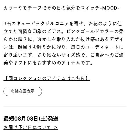
着用シーン
カラーやモチーフでその日の気分をスイッチ-MOOD-
コレクション
3石のキュービックジルコニアを寄せ、お花のように仕
立てた可憐な印象のピアス。ピンクゴールドカラーの柔
レディース
らかな輝きに、透かしを取り入れた抜け感のあるデザイ
～
リングサイズ
ンは、顔周りを軽やかに彩り、毎日のコーディネートに
寄り添います。さり気ないサイズ感で、ご自身へのご褒
美やギフトにもおすすめのアイテムです。
メンズ
～
リングサイズ
【同コレクションのアイテムはこちら】
店舗在庫表示
価格
¥0
¥400,
最短
08月08日(土)
発送
在庫
在庫ありのみ
すべて表示
お届け予定日について ＞