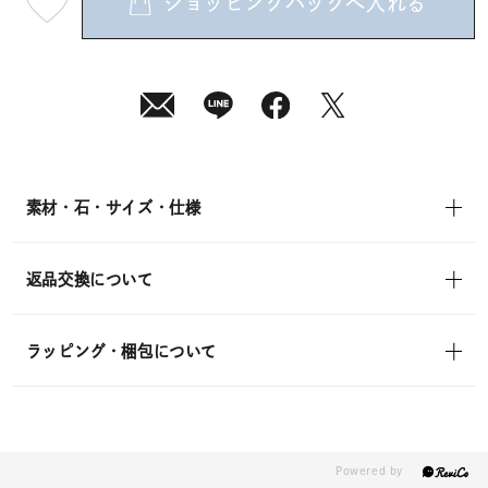
ショッピングバッグへ入れる
最
短
08
月
10
日
(月)
発
送
¥12,100
(tax
in)
素材・石・サイズ・仕様
返品交換について
ラッピング・梱包について