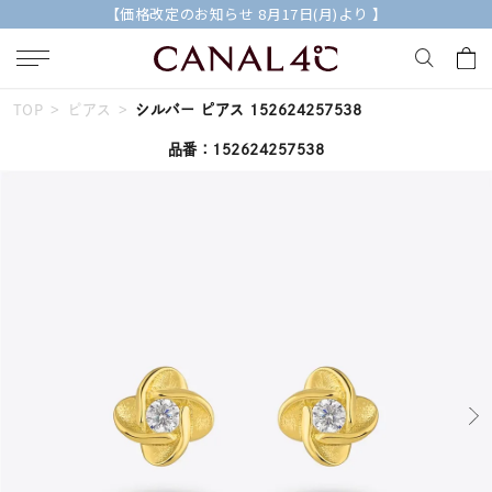
【価格改定のお知らせ 8月17日(月)より 】
TOP
ピアス
シルバー ピアス 152624257538
キーワードで検索する
品番：152624257538
人気検索キーワード
#summer
#ペア
#ダイヤモンド ネックレス
#エタニティ
#くまのプーさん
ブランド
Canal４℃
カテゴリー
すべてのジュエリー