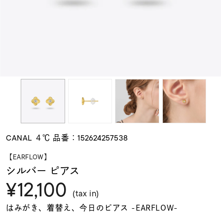
素材
カラー
誕生石
モチーフ
CANAL ４℃ 品番：152624257538
石の色
【EARFLOW】
シルバー ピアス
¥12,100
ファッションテイス
ト
(tax in)
はみがき、着替え、今日のピアス -EARFLOW-