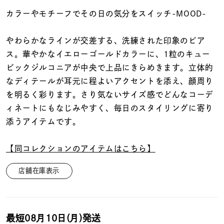
着用シーン
カラーやモチーフでその日の気分をスイッチ-MOOD-
コレクション
やわらかなラインが交差する、洗練された印象のピア
ス。華やかなイエローゴールドカラーに、1粒のキュー
レディース
ビックジルコニアが中央で上品にきらめきます。立体的
～
リングサイズ
なディテールが耳元に程よいアクセントを添え、顔周り
を明るく彩ります。さり気ないサイズ感でどんなコーデ
ィネートにもなじみやすく、毎日のスタイリングに寄り
メンズ
添うアイテムです。
～
リングサイズ
【同コレクションのアイテムはこちら】
価格
¥0
¥400,
店舗在庫表示
在庫
在庫ありのみ
すべて表示
最短
08月10日(月)
発送