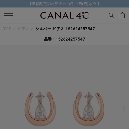
【価格改定のお知らせ 8月17日(月)より 】
TOP
ピアス
シルバー ピアス 152624257547
キーワードで検索する
品番：152624257547
人気検索キーワード
#ペア
#eギフト
#ハーフエタニティリング
#刻印可
#メンズ ネックレス
ブランド
Canal４℃
カテゴリー
すべてのジュエリー