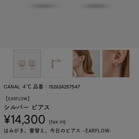
素材
カラー
誕生石
モチーフ
CANAL ４℃ 品番：152624257547
石の色
【EARFLOW】
シルバー ピアス
¥14,300
ファッションテイス
ト
(tax in)
はみがき、着替え、今日のピアス -EARFLOW-