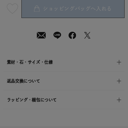
ショッピングバッグへ入れる
最
短
08
月
07
日
(金)
発
送
¥14,300
(tax
in)
素材・石・サイズ・仕様
返品交換について
ラッピング・梱包について