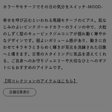
着用シーン
カラーやモチーフでその日の気分をスイッチ-MOOD-
コレクション
幸せを呼び込むといわれる馬蹄モチーフのピアス。肌な
じみのよいピンクゴールドカラーのラインの中で、大粒
レディース
のしずく型のキュービックジルコニアが揺れ動く華やか
～
リングサイズ
なデザインです。程よいボリューム感があり、動きに合
わせてキラキラときらめく輝きが耳元を洗練された印象
へと導きます。日常のスタイリングに気品を添えてくれ
メンズ
る、ご自身へのお守りジュエリーや大切なひとへのギフ
～
リングサイズ
トにもおすすめのアイテムです。
【同コレクションのアイテムはこちら】
価格
¥0
¥400,
店舗在庫表示
在庫
在庫ありのみ
すべて表示