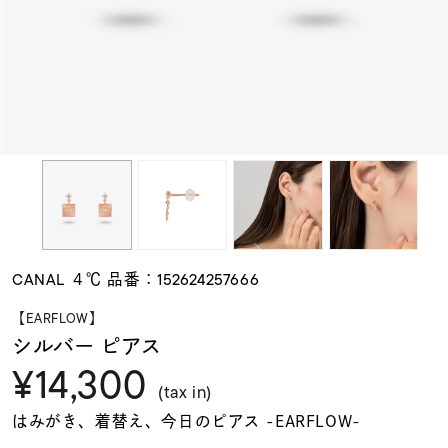
素材
カラー
誕生石
モチーフ
CANAL ４℃ 品番：152624257666
石の色
【EARFLOW】
シルバー ピアス
¥14,300
ファッションテイス
ト
(tax in)
はみがき、着替え、今日のピアス -EARFLOW-