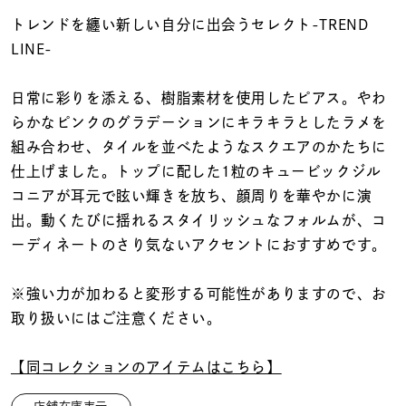
着用シーン
トレンドを纏い新しい自分に出会うセレクト-TREND
LINE-
コレクション
日常に彩りを添える、樹脂素材を使用したピアス。やわ
レディース
らかなピンクのグラデーションにキラキラとしたラメを
～
リングサイズ
組み合わせ、タイルを並べたようなスクエアのかたちに
仕上げました。トップに配した1粒のキュービックジル
コニアが耳元で眩い輝きを放ち、顔周りを華やかに演
メンズ
出。動くたびに揺れるスタイリッシュなフォルムが、コ
～
リングサイズ
ーディネートのさり気ないアクセントにおすすめです。
※強い力が加わると変形する可能性がありますので、お
価格
¥0
¥400,
取り扱いにはご注意ください。
【同コレクションのアイテムはこちら】
在庫
在庫ありのみ
すべて表示