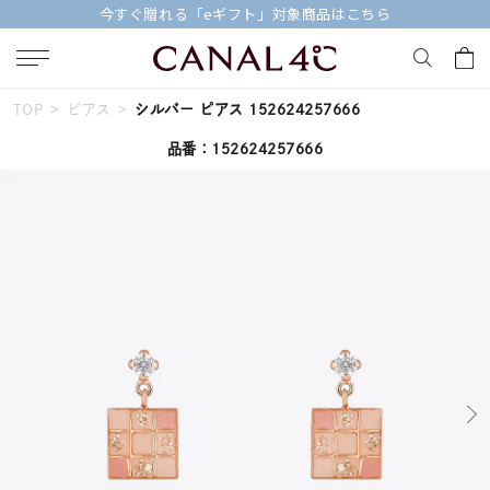
品はこちら
【価格改定のお知らせ 8月17日(月)
TOP
ピアス
シルバー ピアス 152624257666
キーワードで検索する
品番：152624257666
人気検索キーワード
#summer
#ペア
#ダイヤモンド ネックレス
#エタニティ
#くまのプーさん
ブランド
Canal４℃
カテゴリー
すべてのジュエリー