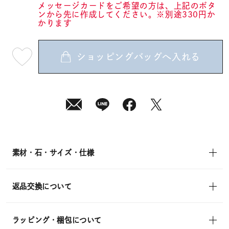
メッセージカードをご希望の方は、上記のボタ
ンから先に作成してください。※別途330円か
かります
ショッピングバッグへ入れる
最
短
08
月
10
日
(月)
発
送
¥14,300
(tax
in)
素材・石・サイズ・仕様
返品交換について
ラッピング・梱包について