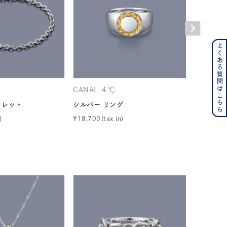
よくある質問はこちら
ンレス
その他
CANAL ４℃
CANAL 
クレット
シルバー リング
シルバー 
の誕生石
6月の誕生石
¥
18,700
¥
25,300
月の誕生石
12月の誕生石
ムーン
フラワー
イエロー
ブラウン