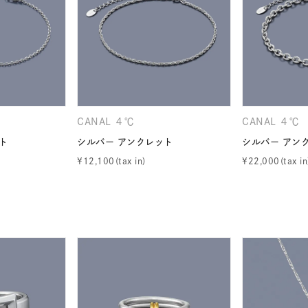
ナ
K18
K10
K7
ゴールド
シルバー
ステ
ーカラー
ピンクカラー
ホワイトカラー
トリプルカラー
CANAL ４℃
CANAL ４℃
ト
シルバー アンクレット
シルバー アン
誕生石
2月の誕生石
3月の誕生石
4月の誕生石
5月
¥
12,100
¥
22,000
誕生石
8月の誕生石
9月の誕生石
10月の誕生石
11
リセット
絞り込んで検索する
ハート
一粒
三石
パヴェ
ライン
馬蹄
ダブルループ
星座
イニシャル
リボン
その他
ホワイト
ピンク
パープル
ブルー
グリーン
マルチカラー