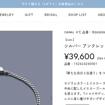
【価格改定のお知らせ 8月17日(月)より 】
JEWELRY
GIFT
BRIDAL
SHOP LIST
ABO
CANAL ４℃ 品番：15262426
ピンキーリング
ピアス
Fashion Jewelry
Brid
【nem.】
ペアネックレス
ペアリング
シルバー アンクレッ
プレゼントガイド
永久
¥39,600
新着商品
限定ジュエリ
ジュエリーケア
ブラ
(tax 
ーチ
アジャスター
ブライダルリ
品番：152624260001
法人のお客様
ブラ
「新たな自分と出逢う」をコ
ロジウムカラーとイエローゴ
中央に配したイエローゴー
を添えます。Tシャツやデニ
レスに身に着けやすいデザ