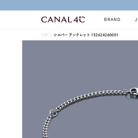
BRAND
TOP
シルバー アンクレット 152624260001
ネックレス
リング
Online Shop
イヤーカフ
ブレスレット
ショッピングガイド
時計
誕生石
よくあるご質問
すべてのジュエリー
ジュエリーポ