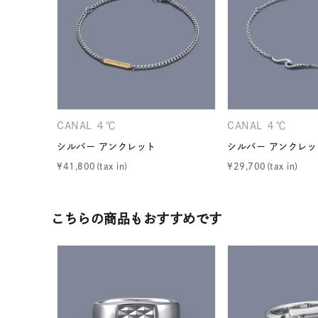
カテゴリー
素材
プラチ
カラー
イエロ
CANAL ４℃
CANAL ４℃
シルバー アンクレット
シルバー アンクレッ
1月の
誕生石
¥
41,800
¥
29,700
7月の
しずく
こちらの商品もおすすめです
モチーフ
クロス
クリア
石の色
レッド