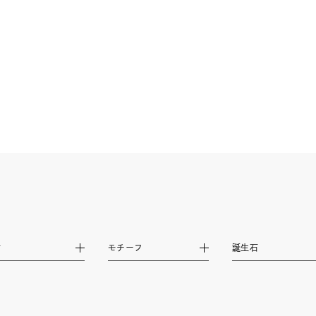
庫ありのみ
すべて表示
材
モチーフ
誕生石