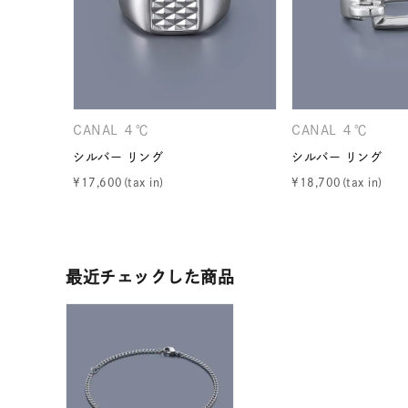
ファッションテイスト
フェミ
着用シーン
オフィ
耳周り
CANAL ４℃
CANAL ４℃
コレクション
公式オ
シルバー リング
シルバー リング
¥
17,600
¥
18,700
レディース
リングサイズ
最近チェックした商品
メンズ
リングサイズ
価格
¥0