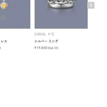
シンプル
ユニセックス
結婚式
推し活
レクション
CANAL ４℃
CANAL 
クレス
シルバー リング
シルバー 
¥
19,800
¥
19,800
0