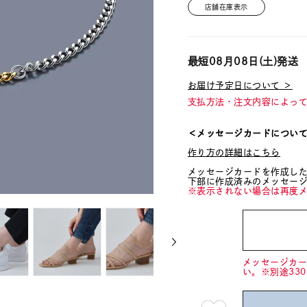
店舗在庫表示
最短
08月08日(土)
発送
お届け予定日について ＞
支払方法・注文内容によっ
＜メッセージカードについ
作り方の詳細はこちら
メッセージカードを作成し
下部に作成済みのメッセー
※表示されない場合は再度
メッセージカ
い。※別途33