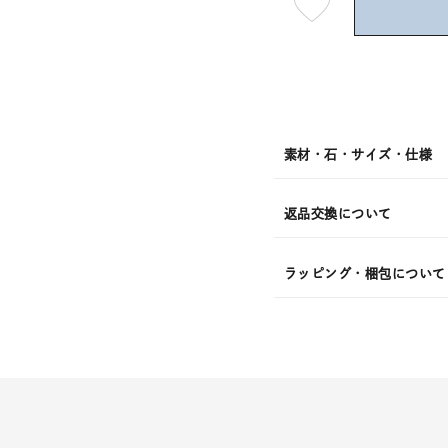
最
短
08
月
08
日
(土)
発
送
¥39,6
素材・石・サイズ・仕様
返品交換について
ラッピング・梱包について