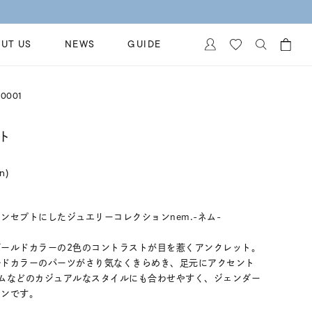
UT US
NEWS
GUIDE
カートに商品がありません。
0001
イヤリング
al Jewelry
ペアブレスレット
ト
保証
ー
ベストセラー
イダルサービス
in)
ングはこちら
イダルリングの選び方
ンセプトにしたジュエリーコレクションnem.-ネム-
ールドカラーの2色のコントラストが目を惹くアンクレット。
ルドカラーのパーツがさり気なくきらめき、足元にアクセント
ムなどのカジュアルなスタイルにも合わせやすく、ジェンダー
インです。