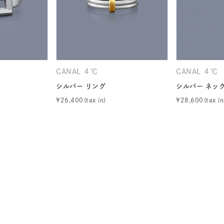
ニン
エレガント
カジュアル
フォーマル
モード
ス
ご褒美
記念日
誕生日
気分転換
デート
ジュエリー
腕周りジュエリー
ペアジュエリー
ベストセ
CANAL ４℃
CANAL ４℃
ンラインショップ限定
シルバー リング
シルバー ネッ
¥
26,400
¥
28,600
～
～
¥400,00