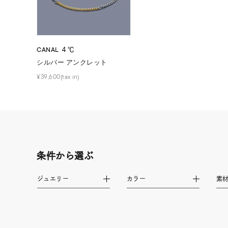
在庫
在
CANAL ４℃
シルバー アンクレット
¥39,600(tax in)
条件から選ぶ
ジュエリー
カラー
素