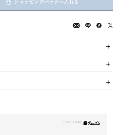
ショッピングバッグへ入れる
00
(tax
in)