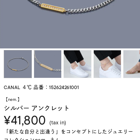
素材
カラー
誕生石
モチーフ
CANAL ４℃ 品番：152624261001
石の色
【nem.】
シルバー アンクレット
¥41,800
ファッションテイス
ト
(tax in)
「新たな自分と出逢う」をコンセプトにしたジュエリー