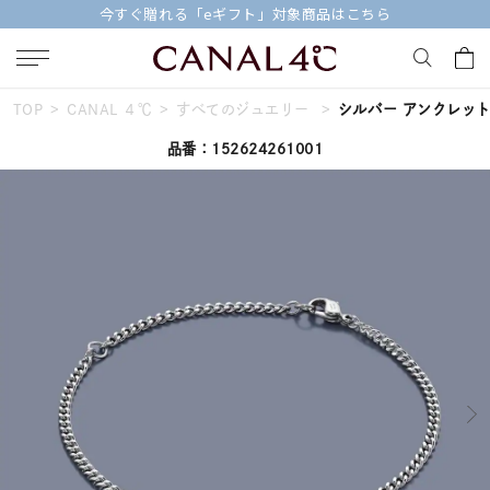
今すぐ贈れる「eギフト」対象商品はこちら
TOP
CANAL ４℃
すべてのジュエリー
シルバー アンクレッ
キーワードで検索する
品番：152624261001
人気検索キーワード
#ペア
#eギフト
#ハーフエタニティリング
#刻印可
#メンズ ネックレス
ブランド
Canal４℃
カテゴリー
すべてのジュエリー