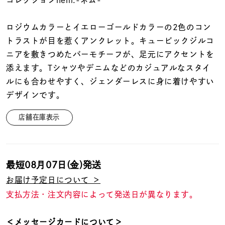
コレクションnem.-ネム-
着用シーン
ロジウムカラーとイエローゴールドカラーの2色のコン
コレクション
トラストが目を惹くアンクレット。キュービックジルコ
ニアを敷きつめたバーモチーフが、足元にアクセントを
レディース
添えます。Tシャツやデニムなどのカジュアルなスタイ
～
リングサイズ
ルにも合わせやすく、ジェンダーレスに身に着けやすい
デザインです。
メンズ
店舗在庫表示
～
リングサイズ
最短
08月07日(金)
発送
価格
¥0
¥400,
お届け予定日について ＞
支払方法・注文内容によって発送日が異なります。
在庫
在庫ありのみ
すべて表示
＜メッセージカードについて＞