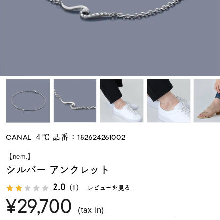
素材
カラー
誕生石
モチーフ
CANAL ４℃ 品番：152624261002
石の色
【nem.】
シルバー アンクレット
ファッションテイス
2.0
ト
（1）
レビューを見る
¥29,700
(tax in)