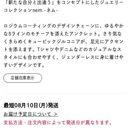
着用シーン
「新たな自分と出逢う」をコンセプトにしたジュエリー
コレクションnem.-ネム-
コレクション
ロジウムコーティングのデザインチェーンに、ゆるやか
なSラインのモチーフを添えたアンクレット。さり気な
レディース
くきらめくキュービックジルコニアが、足元にアクセン
～
リングサイズ
トを添えます。Tシャツやデニムなどのカジュアルなス
タイルにも合わせやすく、ジェンダーレスに身に着けや
すいデザインです。
メンズ
～
リングサイズ
店舗在庫表示
価格
¥0
¥400,
最短
08月10日(月)
発送
お届け予定日について ＞
在庫
在庫ありのみ
すべて表示
支払方法・注文内容によって発送日が異なります。