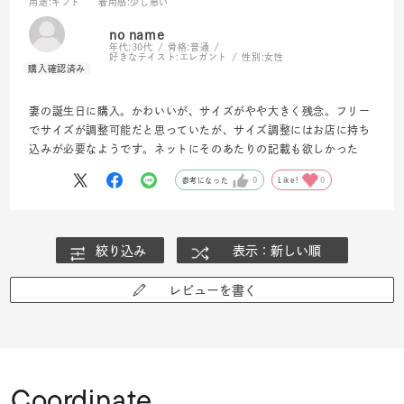
用途
:ギフト
着用感
:少し悪い
no name
年代:
30代
骨格:
普通
好きなテイスト:
エレガント
性別:
女性
妻の誕生日に購入。かわいいが、サイズがやや大きく残念。フリー
でサイズが調整可能だと思っていたが、サイズ調整にはお店に持ち
込みが必要なようです。ネットにそのあたりの記載も欲しかった
参考になった
0
Like!
0
絞り込み
表示：新しい順
レビューを書く
Coordinate