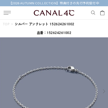
【2026 AUTUMN COLLECTION】特典付きの先行予約受付中
TOP
シルバー アンクレット 152624261002
キーワードで検索する
品番：152624261002
人気検索キーワード
#summer
#ペア
#ダイヤモンド ネックレス
#エタニティ
#くまのプーさん
ブランド
Canal４℃
カテゴリー
すべてのジュエリー