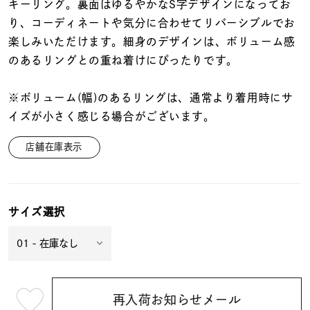
着用シーン
キーリング。裏面はゆるやかなS字デザインになってお
り、コーディネートや気分に合わせてリバーシブルでお
楽しみいただけます。細身のデザインは、ボリューム感
コレクション
のあるリングとの重ね着けにぴったりです。
レディース
※ボリューム(幅)のあるリングは、通常より着用時にサ
～
リングサイズ
イズが小さく感じる場合がございます。
店舗在庫表示
メンズ
～
リングサイズ
サイズ選択
価格
¥0
¥400,
在庫
在庫ありのみ
すべて表示
再入荷お知らせメール