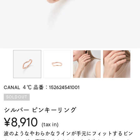
素材
カラー
誕生石
モチーフ
CANAL ４℃ 品番：152624541001
石の色
SOLDOUT
シルバー ピンキーリング
ファッションテイス
¥8,910
ト
(tax in)
波のようなやわらかなラインが手元にフィットするピン