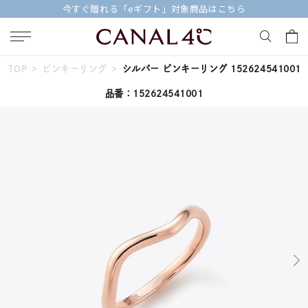
今すぐ贈れる「eギフト」対象商品はこちら
TOP
ピンキーリング
シルバー ピンキーリング 152624541001
キーワードで検索する
品番：152624541001
人気検索キーワード
#summer
#ペア
#ダイヤモンド ネックレス
#エタニティ
#くまのプーさん
ブランド
Canal４℃
カテゴリー
すべてのジュエリー