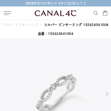
【価格改定のお知らせ 8月17日(月)より 】
TOP
ピンキーリング
シルバー ピンキーリング 152624541004
キーワードで検索する
品番：152624541004
人気検索キーワード
#summer
#ダイヤモンド ネックレス
#くまのプーさん
#ペア
#エタニティ
ブランド
Canal４℃
カテゴリー
すべてのピンキーリング