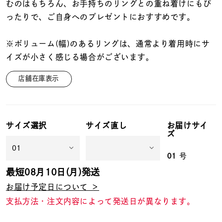
着用シーン
むのはもちろん、お手持ちのリングとの重ね着けにもぴ
ったりで、ご自身へのプレゼントにおすすめです。
コレクション
※ボリューム(幅)のあるリングは、通常より着用時にサ
イズが小さく感じる場合がございます。
レディース
～
店舗在庫表示
リングサイズ
メンズ
～
サイズ選択
サイズ直し
お届けサイ
リングサイズ
ズ
01
号
価格
¥0
¥400,
最短
08月10日(月)
発送
お届け予定日について ＞
支払方法・注文内容によって発送日が異なります。
在庫
在庫ありのみ
すべて表示