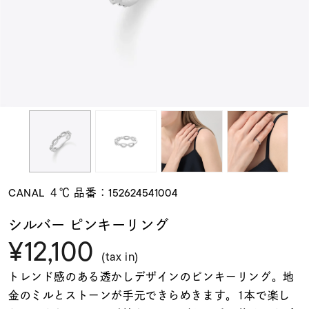
素材
カラー
誕生石
モチーフ
CANAL ４℃ 品番：152624541004
石の色
シルバー ピンキーリング
¥12,100
ファッションテイス
(tax in)
ト
トレンド感のある透かしデザインのピンキーリング。地
金のミルとストーンが手元できらめきます。1本で楽し