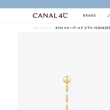
BRAND
TOP
ピアス
K10イエローゴールド ピアス 152626252
ネックレス
リング
Online Shop
イヤーカフ
ブレスレット
ショッピングガイド
時計
誕生石
よくあるご質問
すべてのジュエリー
ジュエリーポ