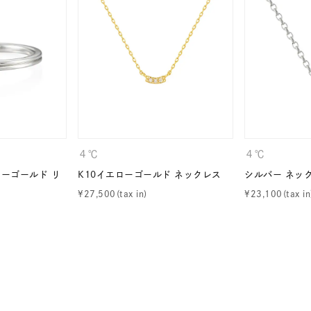
ナ
K18
K10
K7
ゴールド
シルバー
ステ
ーカラー
ピンクカラー
ホワイトカラー
トリプルカラー
誕生石
2月の誕生石
3月の誕生石
4月の誕生石
5月
４℃
４℃
誕生石
8月の誕生石
9月の誕生石
10月の誕生石
11
ローゴールド リ
K10イエローゴールド ネックレス
シルバー ネッ
¥
27,500
¥
23,100
リセット
絞り込んで検索する
ハート
一粒
三石
パヴェ
ライン
馬蹄
ダブルループ
星座
イニシャル
リボン
その他
ホワイト
ピンク
パープル
ブルー
グリーン
マルチカラー