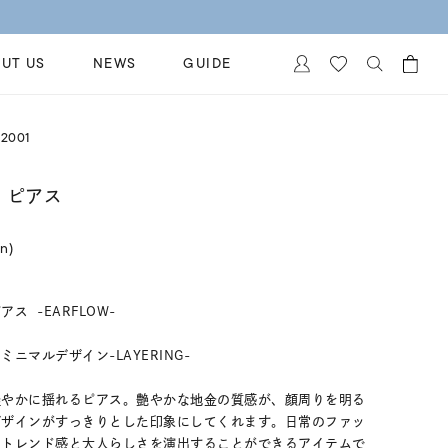
UT US
NEWS
GUIDE
カートに商品がありません。
2001
イヤリング
al Jewelry
ペアブレスレット
 ピアス
保証
ー
ベストセラー
イダルサービス
in)
ングはこちら
イダルリングの選び方
 -EARFLOW-
ニマルデザイン-LAYERING-
軽やかに揺れるピアス。艶やかな地金の質感が、顔周りを明る
デザインがすっきりとした印象にしてくれます。日常のファッ
、トレンド感と大人らしさを演出することができるアイテムで