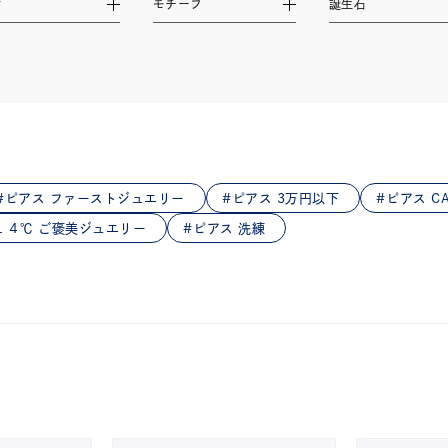
材
モチーフ
誕生石
庫ありのみ
すべて表示
ピアス ファーストジュエリー
ピアス 3万円以下
ピアス CA
AL ４℃ ご褒美ジュエリー
ピアス 洗練