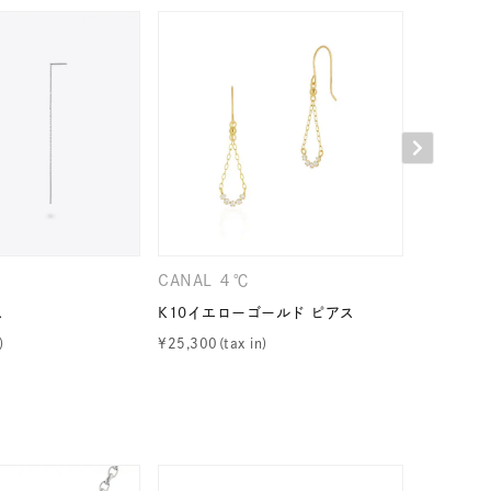
キーワードで検索する
CANAL ４℃
４℃
ス
K10イエローゴールド ピアス
K10イエ
¥
25,300
¥
24,200
#eギフト