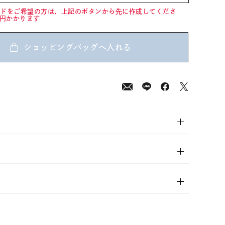
ードをご希望の方は、上記のボタンから先に作成してくださ
0円かかります
ショッピングバッグへ入れる
00
(tax
in)