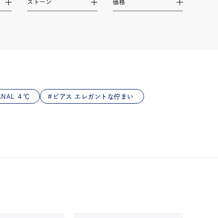
ストーン
価格
NAL ４℃
ピアス エレガントな佇まい