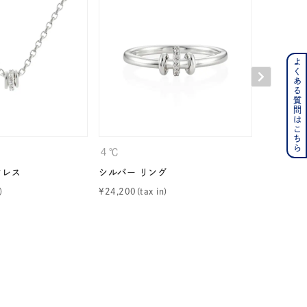
よくある質問はこちら
ンレス
その他
の誕生石
6月の誕生石
４℃
４℃
月の誕生石
12月の誕生石
クレス
シルバー リング
シルバー 
¥
24,200
¥
20,900
ムーン
フラワー
イエロー
ブラウン