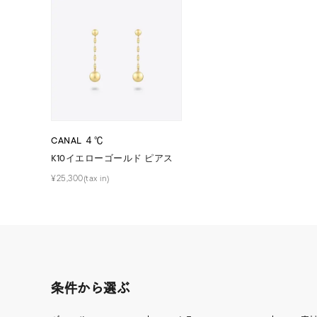
ファッションテイスト
フェミ
着用シーン
オフィ
耳周り
コレクション
公式オ
CANAL ４℃
K10イエローゴールド ピアス
レディース
リングサイズ
¥25,300(tax in)
メンズ
リングサイズ
価格
¥0
条件から選ぶ