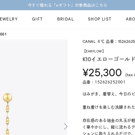
今すぐ贈れる「eギフト」対象商品はこちら
JEWELRY
GIFT
BRIDAL
SHOP LIST
ABO
001
CANAL ４℃ 品番：15262625
ピンキーリング
ピアス
Fashion Jewelry
Brid
【EARFLOW】
ペアネックレス
ペアリング
K10イエローゴールド
プレゼントガイド
永久
¥25,300
新着商品
限定ジュエリ
ジュエリーケア
ブラ
(tax 
ーチ
アジャスター
ブライダルリ
品番：152626252001
法人のお客様
ブラ
はみがき、着替え、今日のピアス
重ね着けを楽しむ洗練されたミ
存在感のある地金の丸玉が
く華やかにし、縦に流れる
ションに取り入れるだけで