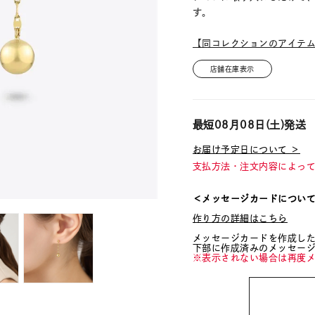
す。
【同コレクションのアイテ
店舗在庫表示
最短
08月08日(土)
発送
お届け予定日について ＞
支払方法・注文内容によっ
＜メッセージカードについ
作り方の詳細はこちら
メッセージカードを作成し
下部に作成済みのメッセー
※表示されない場合は再度