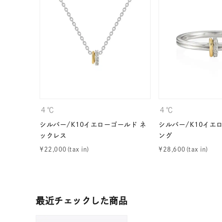
カテゴリー
素材
プラチ
カラー
イエロ
1月の
４℃
４℃
誕生石
7月の
シルバー/K10イエローゴールド ネ
シルバー/K10イエ
ックレス
ング
しずく
¥
22,000
¥
28,600
モチーフ
クロス
クリア
石の色
最近チェックした商品
レッド