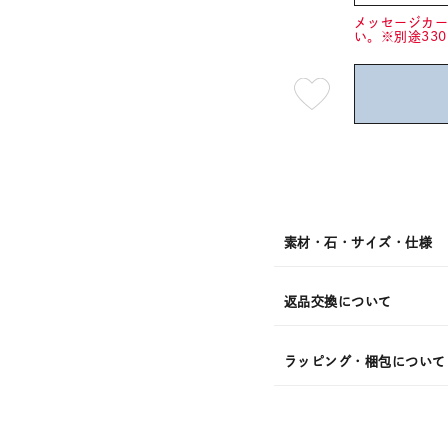
メッセージカ
い。※別途33
最
短
08
月
08
日
(土)
発
送
¥25,3
素材・石・サイズ・仕様
返品交換について
ラッピング・梱包について