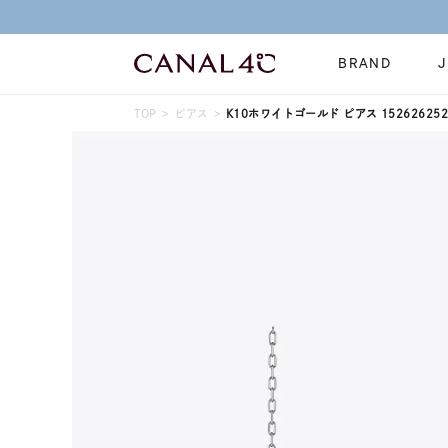
BRAND
TOP
ピアス
K10ホワイトゴールド ピアス 152626252
ネックレス
リング
Online Shop
イヤーカフ
ブレスレット
ショッピングガイド
時計
誕生石
よくあるご質問
すべてのジュエリー
ジュエリーポ