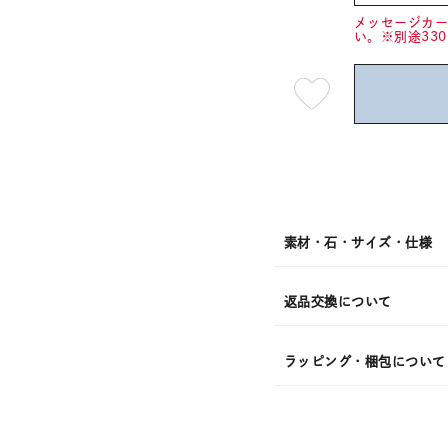
メッセージカ
い。※別途33
最
短
08
月
08
日
(土)
発
送
¥24,2
素材・石・サイズ・仕様
返品交換について
ラッピング・梱包について