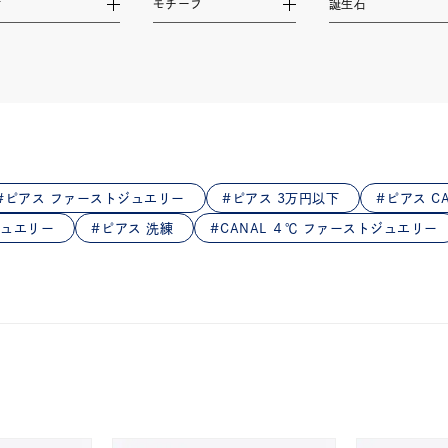
材
モチーフ
誕生石
庫ありのみ
すべて表示
ピアス ファーストジュエリー
ピアス 3万円以下
ピアス CA
ジュエリー
ピアス 洗練
CANAL ４℃ ファーストジュエリー