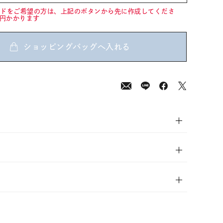
ードをご希望の方は、上記のボタンから先に作成してくださ
0円かかります
ショッピングバッグへ入れる
00
(tax
in)