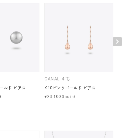
キーワードで検索する
CANAL ４℃
CANAL 
ールド ピアス
K10ピンクゴールド ピアス
K10ピン
¥
23,100
¥
18,700
#eギフト