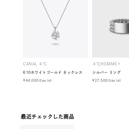
カテゴリー
素材
プラチ
カラー
イエロ
1月の
CANAL ４℃
４℃HOMME＋
誕生石
7月の
K10ホワイトゴールド ネックレス
シルバー リング
¥
44,000
¥
27,500
しずく
モチーフ
クロス
クリア
石の色
最近チェックした商品
レッド