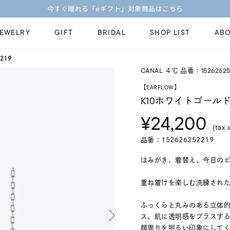
今すぐ贈れる「eギフト」対象商品はこちら
JEWELRY
GIFT
BRIDAL
SHOP LIST
ABO
219
CANAL ４℃ 品番：15262625
ピンキーリング
ピアス
Fashion Jewelry
Brid
【EARFLOW】
ペアネックレス
ペアリング
K10ホワイトゴールド
プレゼントガイド
永久
¥24,200
新着商品
限定ジュエリ
ジュエリーケア
ブラ
(tax 
ーチ
アジャスター
ブライダルリ
品番：152626252219
法人のお客様
ブラ
はみがき、着替え、今日のピアス
重ね着けを楽しむ洗練されたミ
ふっくらと丸みのある立体
ス。肌に透明感をプラスす
顔周りを明るい印象にして