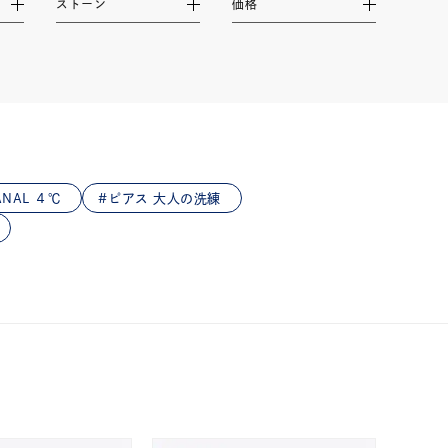
ストーン
価格
NAL ４℃
ピアス 大人の洗練