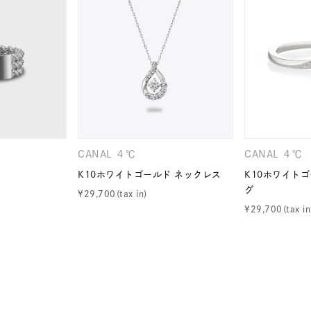
ナ
K18
K10
K7
ゴールド
シルバー
ステ
ーカラー
ピンクカラー
ホワイトカラー
トリプルカラー
誕生石
2月の誕生石
3月の誕生石
4月の誕生石
5月
CANAL ４℃
CANAL ４℃
誕生石
8月の誕生石
9月の誕生石
10月の誕生石
11
K10ホワイトゴールド ネックレス
K10ホワイト
グ
¥
29,700
リセット
絞り込んで検索する
ハート
一粒
三石
パヴェ
ライン
馬蹄
¥
29,700
ダブルループ
星座
イニシャル
リボン
その他
ホワイト
ピンク
パープル
ブルー
グリーン
マルチカラー