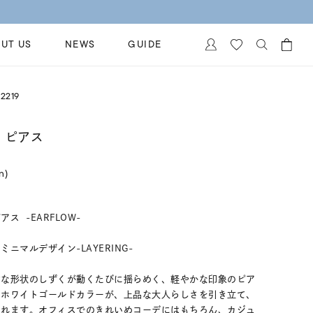
UT US
NEWS
GUIDE
カートに商品がありません。
2219
イヤリング
al Jewelry
ペアブレスレット
 ピアス
保証
ー
ベストセラー
イダルサービス
in)
ングはこちら
イダルリングの選び方
 -EARFLOW-
ニマルデザイン-LAYERING-
的な形状のしずくが動くたびに揺らめく、軽やかな印象のピア
るホワイトゴールドカラーが、上品な大人らしさを引き立て、
くれます。オフィスでのきれいめコーデにはもちろん、カジュ