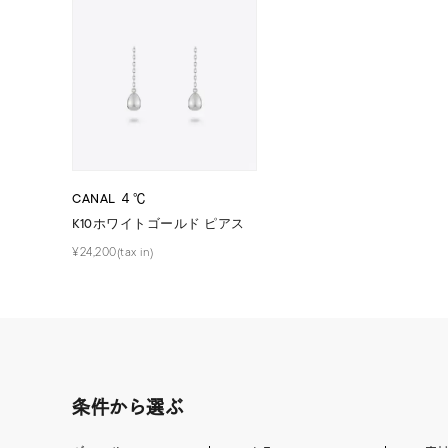
ファッションテイスト
フェミ
着用シーン
オフィ
耳周り
コレクション
公式オ
CANAL ４℃
K10ホワイトゴールド ピアス
レディース
リングサイズ
¥24,200(tax in)
メンズ
リングサイズ
価格
¥0
条件から選ぶ