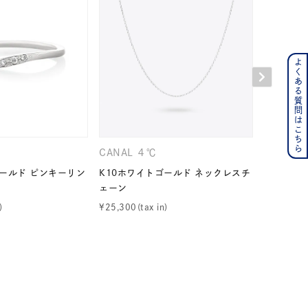
よくある質問はこちら
ンレス
その他
の誕生石
6月の誕生石
CANAL ４℃
４℃
月の誕生石
12月の誕生石
ゴールド ピンキーリン
K10ホワイトゴールド ネックレスチ
K10イエ
ェーン
グ
ムーン
フラワー
¥
25,300
¥
27,500
イエロー
ブラウン