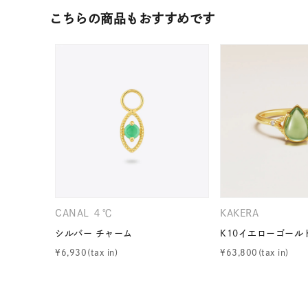
カテゴリー
こちらの商品もおすすめです
素材
プラチ
カラー
イエロ
1月の
誕生石
7月の
しずく
モチーフ
CANAL ４℃
KAKERA
クロス
シルバー チャーム
K10イエローゴール
¥
6,930
¥
63,800
クリア
石の色
レッド