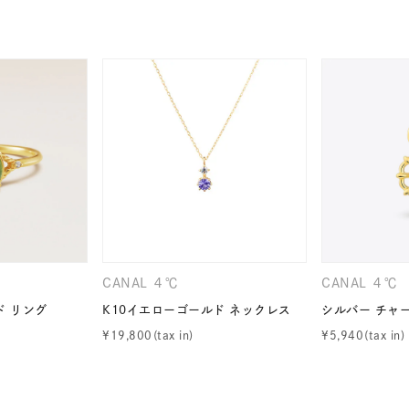
ナ
K18
K10
K7
ゴールド
シルバー
ステ
ーカラー
ピンクカラー
ホワイトカラー
トリプルカラー
誕生石
2月の誕生石
3月の誕生石
4月の誕生石
5月
誕生石
8月の誕生石
9月の誕生石
10月の誕生石
11
リセット
絞り込んで検索する
ハート
一粒
三石
パヴェ
ライン
馬蹄
CANAL ４℃
CANAL ４℃
ダブルループ
星座
イニシャル
リボン
その他
ド リング
K10イエローゴールド ネックレス
シルバー チャ
¥
19,800
¥
5,940
ホワイト
ピンク
パープル
ブルー
グリーン
マルチカラー