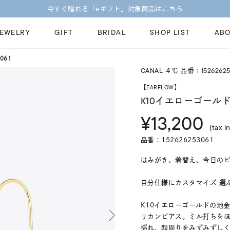
今すぐ贈れる「eギフト」対象商品はこちら
JEWELRY
GIFT
BRIDAL
SHOP LIST
ABO
061
CANAL ４℃ 品番：15262625
ピンキーリング
ピアス
Fashion Jewelry
Brid
【EARFLOW】
ペアネックレス
ペアリング
K10イエローゴールド
プレゼントガイド
永久
¥13,200
新着商品
限定ジュエリ
ジュエリーケア
ブラ
(tax in
ーチ
アジャスター
ブライダルリ
品番：152626253061
法人のお客様
ブラ
はみがき、着替え、今日のピアス
自分仕様にカスタマイズ 選ぶ楽
K10イエローゴールドの地
リカンピアス。ミル打ちを
揺れ、顔周りをみずみずし