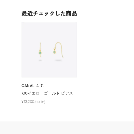
ファッションテイスト
フェミ
最近チェックした商品
着用シーン
オフィ
耳周り
コレクション
公式オ
レディース
リングサイズ
CANAL ４℃
K10イエローゴールド ピアス
メンズ
リングサイズ
¥13,200(tax in)
価格
¥0