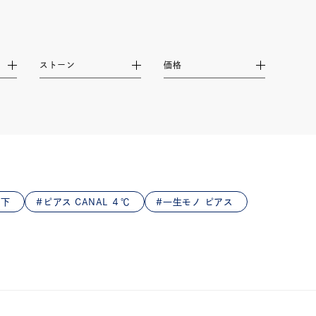
ストーン
価格
以下
ピアス CANAL ４℃
一生モノ ピアス