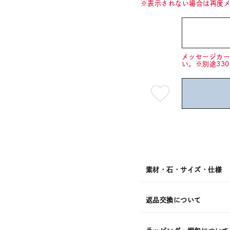
※表示されない場合は再度
メッセージカ
い。※別途33
最
短
08
月
10
日
(月)
発
送
¥13,2
素材・石・サイズ・仕様
返品交換について