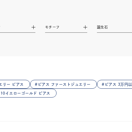
庫ありのみ
すべて表示
材
モチーフ
誕生石
エリー ピアス
ピアス ファーストジュエリー
ピアス 3万円
K10イエローゴールド ピアス