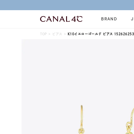
BRAND
TOP
ピアス
K10イエローゴールド ピアス 152626253
ネックレス
リング
Online Shop
イヤーカフ
ブレスレット
ショッピングガイド
時計
誕生石
よくあるご質問
すべてのジュエリー
ジュエリーポ