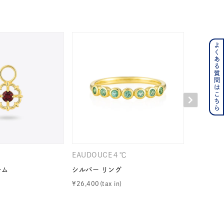
よくある質問はこちら
ンレス
その他
の誕生石
6月の誕生石
月の誕生石
12月の誕生石
ムーン
フラワー
EAUDOUCE４℃
KAKERA
ーム
シルバー リング
K10イエ
¥
26,400
¥
44,000
イエロー
ブラウン