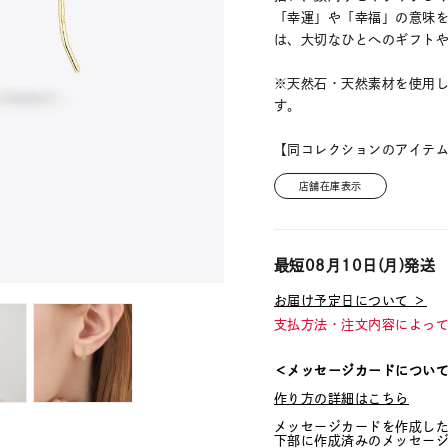
「幸運」や「幸福」の意味を
は、大切なひとへのギフト
※天然石・天然素材を使用
す。
【同コレクションのアイテ
店舗在庫表示
最短
08月10日(月)
発送
お届け予定日について ＞
支払方法・注文内容によっ
＜メッセージカードについ
作り方の詳細はこちら
メッセージカードを作成し
下部に作成済みのメッセー