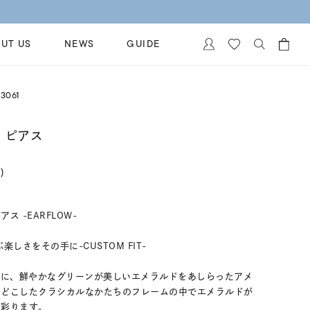
UT US
NEWS
GUIDE
カートに商品がありません。
3061
イヤリング
al Jewelry
ペアブレスレット
 ピアス
保証
ー
ベストセラー
イダルサービス
)
ングはこちら
イダルリングの選び方
 -EARFLOW-
しさをその手に-CUSTOM FIT-
金に、鮮やかなグリーンが美しいエメラルドをあしらったアメ
ほどこしたクラシカルなかたちのフレームの中でエメラルドが
く彩ります。