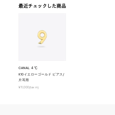
ファッションテイスト
フェミ
最近チェックした商品
着用シーン
オフィ
耳周り
コレクション
公式オ
レディース
リングサイズ
CANAL ４℃
K10イエローゴールド ピアス/
片耳用
メンズ
リングサイズ
¥11,000(tax in)
価格
¥0