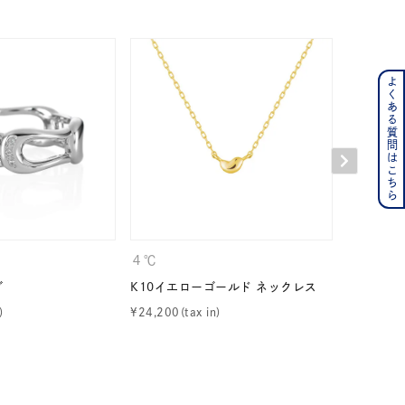
よくある質問はこちら
ンレス
その他
の誕生石
6月の誕生石
月の誕生石
12月の誕生石
４℃
４℃
ムーン
フラワー
グ
K10イエローゴールド ネックレス
プラチナ 
¥
24,200
¥
99,000
イエロー
ブラウン