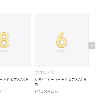
キーワードで検索する
CANAL ４℃
CANAL 
#eギフト
ールド ピアス/片耳
K10イエローゴールド ピアス/片耳
K10イエ
用
用
¥
11,000
¥
11,000