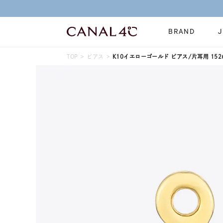
BRAND
TOP
ピアス
K10イエローゴールド ピアス/片耳用 1526
ネックレス
リング
Online Shop
イヤーカフ
ブレスレット
ショッピングガイド
時計
誕生石
よくあるご質問
すべてのジュエリー
ジュエリーポ