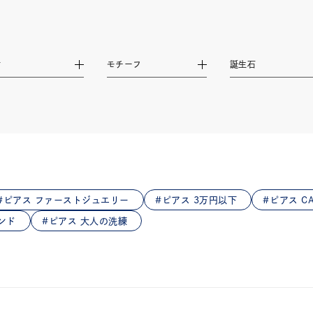
庫ありのみ
すべて表示
材
モチーフ
誕生石
ピアス ファーストジュエリー
ピアス 3万円以下
ピアス CA
ンド
ピアス 大人の洗練