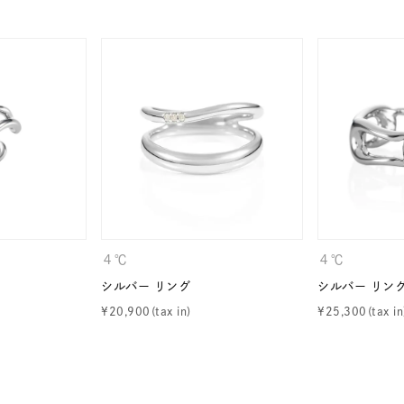
ナ
K18
K10
K7
ゴールド
シルバー
ステ
ーカラー
ピンクカラー
ホワイトカラー
トリプルカラー
誕生石
2月の誕生石
3月の誕生石
4月の誕生石
5月
誕生石
8月の誕生石
9月の誕生石
10月の誕生石
11
リセット
絞り込んで検索する
４℃
４℃
ハート
一粒
三石
パヴェ
ライン
馬蹄
シルバー リング
シルバー リン
ダブルループ
星座
イニシャル
リボン
その他
¥
20,900
¥
25,300
ホワイト
ピンク
パープル
ブルー
グリーン
マルチカラー