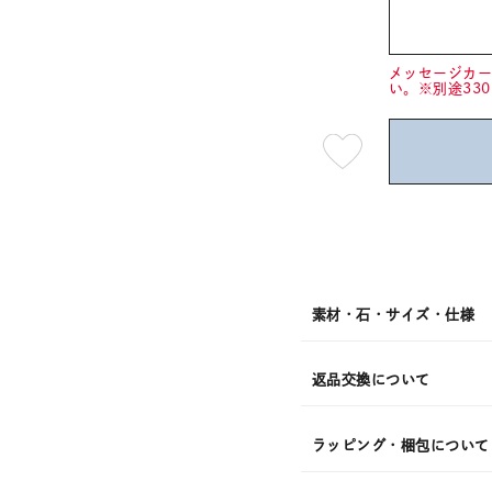
メッセージカ
い。※別途33
最
短
08
月
08
日
(土)
発
送
¥11,0
素材・石・サイズ・仕様
返品交換について
ラッピング・梱包について