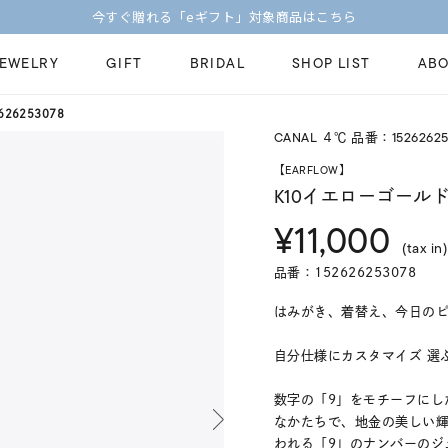
今すぐ贈れる「eギフト」対象商品はこちら
JEWELRY
GIFT
BRIDAL
SHOP LIST
ABO
26253078
CANAL ４℃ 品番：15262625
ピンキーリング
ピアス
Fashion Jewelry
Brid
【EARFLOW】
ペアネックレス
ペアリング
K10イエローゴールド
プレゼントガイド
永久
¥11,000
新着商品
限定ジュエリ
ジュエリーケア
ブラ
(tax in)
ーチ
アジャスター
ブライダルリ
品番：152626253078
法人のお客様
ブラ
はみがき、着替え、今日のピアス
自分仕様にカスタマイズ 選ぶ楽
数字の「9」をモチーフにし
なかたちで、地金の美しい
われる「9」のナンバーのジ