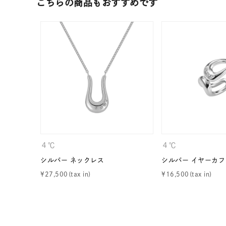
こちらの商品もおすすめです
カテゴリー
素材
プラチ
カラー
イエロ
1月の
誕生石
7月の
４℃
４℃
しずく
モチーフ
シルバー ネックレス
シルバー イヤーカフ
クロス
¥
27,500
¥
16,500
クリア
石の色
レッド