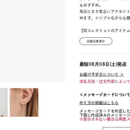
もおすすめ。
耳元にさり気ないアクセン
めます。シンプルながらも
【同コレクションのアイテ
店舗在庫表示
最短
08月08日(土)
発送
お届け予定日について ＞
支払方法・注文内容によっ
＜メッセージカードについ
作り方の詳細はこちら
メッセージカードを作成し
下部に作成済みのメッセー
※表示されない場合は再度