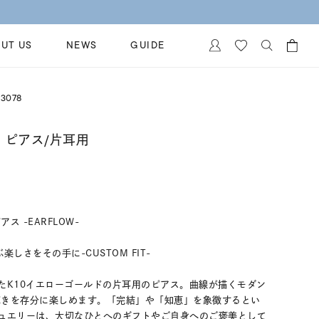
UT US
NEWS
GUIDE
カートに商品がありません。
3078
イヤリング
al Jewelry
ペアブレスレット
 ピアス/片耳用
保証
ー
ベストセラー
イダルサービス
ングはこちら
イダルリングの選び方
 -EARFLOW-
しさをその手に-CUSTOM FIT-
たK10イエローゴールドの片耳用のピアス。曲線が描くモダン
輝きを存分に楽しめます。「完結」や「知恵」を象徴するとい
ュエリーは、大切なひとへのギフトやご自身へのご褒美として