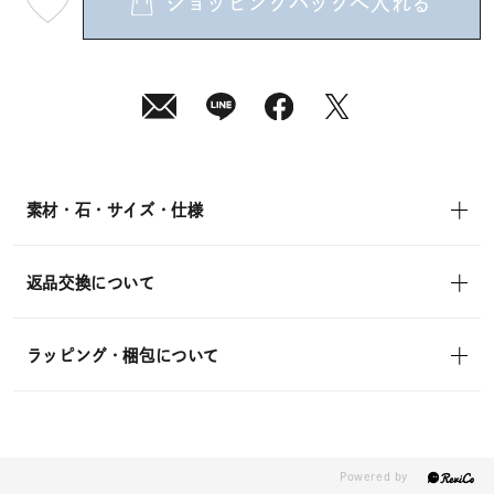
ショッピングバッグへ入れる
最
短
08
月
10
日
(月)
発
送
¥15,400
(tax
in)
素材・石・サイズ・仕様
返品交換について
ラッピング・梱包について