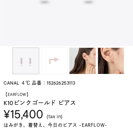
素材
カラー
誕生石
モチーフ
CANAL ４℃ 品番：152626253113
石の色
【EARFLOW】
K10ピンクゴールド ピアス
¥15,400
ファッションテイス
ト
(tax in)
はみがき、着替え、今日のピアス -EARFLOW-