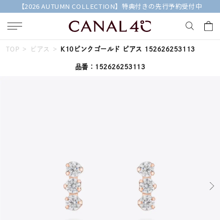
【2026 AUTUMN COLLECTION】特典付きの先行予約受付中
TOP
ピアス
K10ピンクゴールド ピアス 152626253113
キーワードで検索する
品番：152626253113
人気検索キーワード
#summer
#ダイヤモンド ネックレス
#くまのプーさん
#ペア
#エタニティ
ブランド
Canal４℃
カテゴリー
すべてのジュエリー