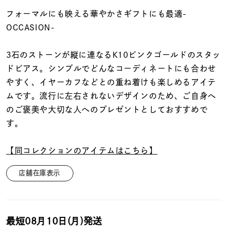
着用シーン
フォーマルにも映える華やかさギフトにも最適-
OCCASION-
コレクション
3石のストーンが縦に連なるK10ピンクゴールドのスタッ
レディース
ドピアス。シンプルでどんなコーディネートにも合わせ
～
リングサイズ
やすく、イヤーカフなどとの重ね着けも楽しめるアイテ
ムです。流行に左右されないデザインのため、ご自身へ
のご褒美や大切な人へのプレゼントとしておすすめで
メンズ
す。
～
リングサイズ
【同コレクションのアイテムはこちら】
価格
¥0
¥400,
店舗在庫表示
在庫
在庫ありのみ
すべて表示
最短
08月10日(月)
発送