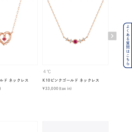
よくある質問はこちら
ンレス
その他
の誕生石
6月の誕生石
月の誕生石
12月の誕生石
４℃
４℃
ールド ネックレス
K10ピンクゴールド ネックレス
K10ピン
ムーン
フラワー
¥
33,000
¥
31,900
イエロー
ブラウン