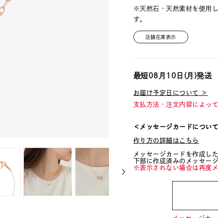
※天然石・天然素材を使用
す。
店舗在庫表示
最短
08月10日(月)
発送
お届け予定日について ＞
支払方法・注文内容によっ
＜メッセージカードについ
作り方の詳細はこちら
メッセージカードを作成し
下部に作成済みのメッセー
※表示されない場合は再度