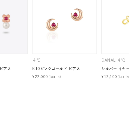
ニン
エレガント
カジュアル
フォーマル
モード
ス
ご褒美
記念日
誕生日
気分転換
デート
ジュエリー
腕周りジュエリー
ペアジュエリー
ベストセ
ンラインショップ限定
４℃
CANAL ４℃
～
 ピアス
K10ピンクゴールド ピアス
シルバー イヤ
¥
22,000
¥
12,100
～
¥400,00