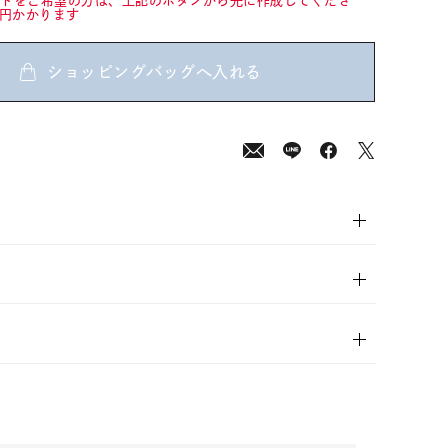
ードをご希望の方は、上記のボタンから先に作成してくださ
0円かかります
ショッピングバッグへ入れる
00
(tax
in)