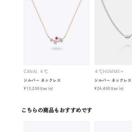
カテゴリー
素材
プラチ
カラー
イエロ
1月の
誕生石
7月の
CANAL ４℃
４℃HOMME＋
シルバー ネックレス
シルバー ネックレス
しずく
¥
13,200
¥
26,400
モチーフ
クロス
こちらの商品もおすすめです
クリア
石の色
レッド