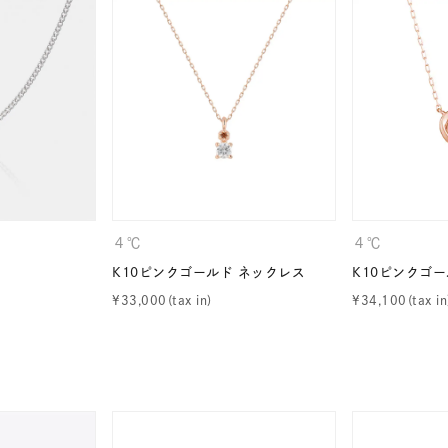
ナ
K18
K10
K7
ゴールド
シルバー
ステ
ーカラー
ピンクカラー
ホワイトカラー
トリプルカラー
誕生石
2月の誕生石
3月の誕生石
4月の誕生石
5月
誕生石
8月の誕生石
9月の誕生石
10月の誕生石
11
４℃
４℃
K10ピンクゴールド ネックレス
K10ピンクゴ
リセット
絞り込んで検索する
ハート
一粒
三石
パヴェ
ライン
馬蹄
¥
33,000
¥
34,100
ダブルループ
星座
イニシャル
リボン
その他
ホワイト
ピンク
パープル
ブルー
グリーン
マルチカラー