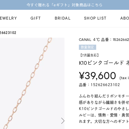
今すぐ贈れる「eギフト」対象商品はこちら
JEWELRY
GIFT
BRIDAL
SHOP LIST
ABO
6623102
CANAL ４℃ 品番：15262662
ピンキーリング
ピアス
Fashion Jewelry
Brid
数量限定
ペアネックレス
ペアリング
【7月誕生石】
プレゼントガイド
永久
K10ピンクゴールド
新着商品
限定ジュエリ
ジュエリーケア
ブラ
¥39,600
ーチ
アジャスター
ブライダルリ
(tax 
法人のお客様
ブラ
品番：152626623102
ふんわり結んだリボンモチー
感がありながら繊細さを併
K10ピンクゴールドのやさ
ルビーは、情熱・愛情・勇
れます。大切な方へのギフ