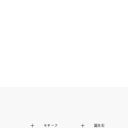
庫ありのみ
すべて表示
材
モチーフ
誕生石