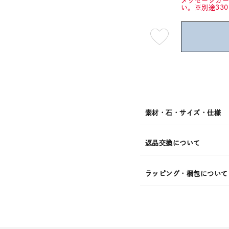
メッセージカ
い。※別途33
最
短
08
月
10
日
(月)
発
送
¥39,6
素材・石・サイズ・仕様
返品交換について
ラッピング・梱包について