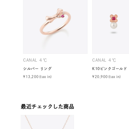
ファッションテイスト
フェミ
着用シーン
オフィ
耳周り
コレクション
公式オ
CANAL ４℃
CANAL ４℃
レディース
シルバー リング
K10ピンクゴールド
リングサイズ
¥
13,200
¥
20,900
メンズ
リングサイズ
最近チェックした商品
価格
¥0