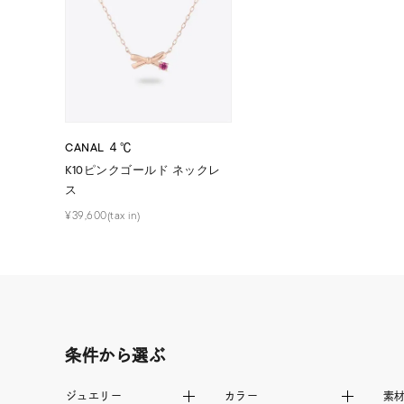
在庫
在
CANAL ４℃
K10ピンクゴールド ネックレ
ス
¥39,600(tax in)
条件から選ぶ
ジュエリー
カラー
素