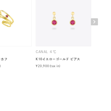
シンプル
ユニセックス
結婚式
推し活
レクション
CANAL ４℃
CANAL 
ーカフ
K10イエローゴールド ピアス
K10ピン
¥
20,900
¥
19,800
0