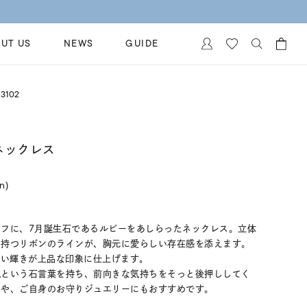
UT US
NEWS
GUIDE
カートに商品がありません。
3102
イヤリング
al Jewelry
ペアブレスレット
保証
 ネックレス
ー
ベストセラー
イダルサービス
ングはこちら
in)
イダルリングの選び方
フに、7月誕生石であるルビーをあしらったネックレス。立体
せ持つリボンのラインが、胸元に愛らしい存在感を添えます。
しい輝きが上品な印象に仕上げます。
気という石言葉を持ち、前向きな気持ちをそっと後押ししてく
トや、ご自身のお守りジュエリーにもおすすめです。