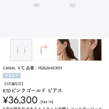
素材
カラー
誕生石
モチーフ
CANAL ４℃ 品番：152626653101
石の色
数量限定
【5月誕生石】
ファッションテイス
K10ピンクゴールド ピアス
ト
¥36,300
(tax in)
5月の誕生石であるエメラルドが輝くバースデージュエ