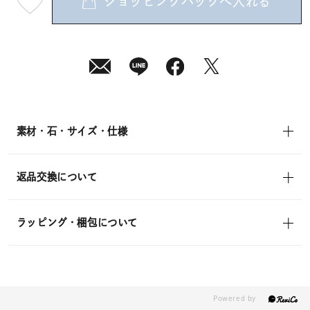
ショッピングバッグへ入れる
最
短
08
月
07
日
(金)
発
送
¥36,300
(tax
in)
素材・石・サイズ・仕様
返品交換について
ラッピング・梱包について