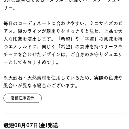
着用シーン
リー。
コレクション
毎日のコーディネートに合わせやすい、ミニサイズのピ
アス。縦のラインが顔周りをすっきりと見せ、上品で大
人な印象を演出します。「希望」や「幸運」の意味を持
レディース
～
つエメラルドに、同じく「希望」の意味を持つリーフモ
リングサイズ
チーフを合わせたデザインは、ご自身のお守りジュエリ
ーとしてもおすすめです。
メンズ
～
リングサイズ
※天然石・天然素材を使用しているため、実際の色味や
風合いが異なる場合がございます。
価格
¥0
¥400,
店舗在庫表示
在庫
在庫ありのみ
すべて表示
最短
08月07日(金)
発送