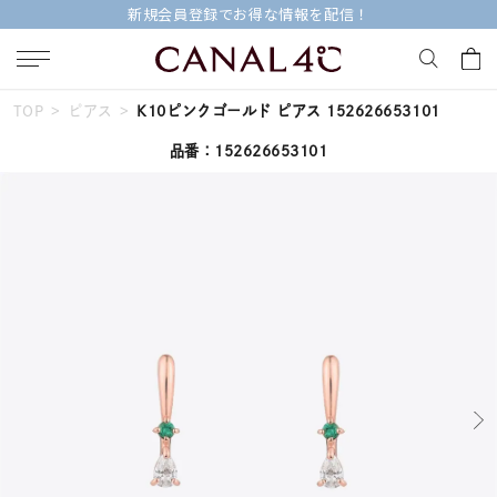
新規会員登録でお得な情報を配信！
TOP
ピアス
K10ピンクゴールド ピアス 152626653101
キーワードで検索する
品番：152626653101
人気検索キーワード
#ペア
#eギフト
#ハーフエタニティリング
#刻印可
#メンズ ネックレス
ブランド
Canal４℃
カテゴリー
すべてのジュエリー