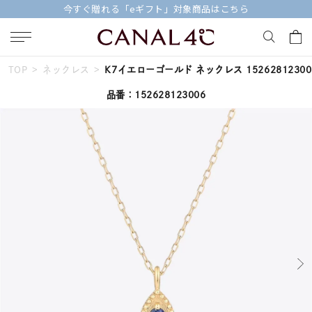
今すぐ贈れる「eギフト」対象商品はこちら
TOP
ネックレス
K7イエローゴールド ネックレス 15262812300
キーワードで検索する
品番：152628123006
人気検索キーワード
#summer
#ダイヤモンド ネックレス
#くまのプーさん
#ペア
#エタニティ
ブランド
Canal４℃
カテゴリー
すべてのジュエリー