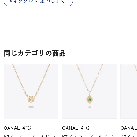
ネックレス 恵のしずく
同じカテゴリの商品
CANAL ４℃
CANAL ４℃
CANA