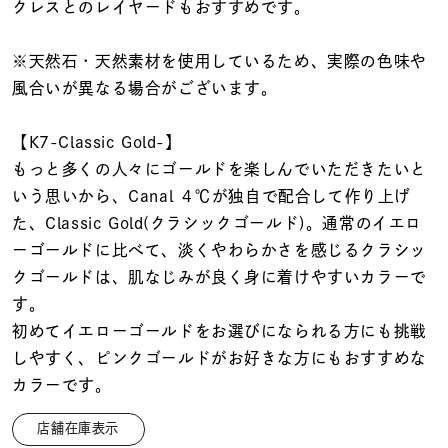
着用シーン
クレスとのレイヤードもおすすめです。
※天然石・天然素材を使用しているため、実際の色味や
コレクション
風合いが異なる場合がございます。
レディース
【K7-Classic Gold-】
～
リングサイズ
もっと多くの人々にゴールドを楽しんでいただきたいと
いう思いから、Canal ４℃が独自で配合して作り上げ
た、Classic Gold(クラシックゴールド)。通常のイエロ
メンズ
～
ーゴールドに比べて、淡くやわらかさを感じるクラシッ
リングサイズ
クゴールドは、肌なじみが良く身に着けやすいカラーで
す。
価格
初めてイエローゴールドをお選びになられる方にも挑戦
¥0
¥400,
しやすく、ピンクゴールドがお好きな方にもおすすめな
カラーです。
在庫
在庫ありのみ
すべて表示
店舗在庫表示