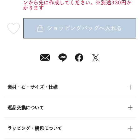
ンから先に作成してください。※別途330円か
かります
ショッピングバッグへ入れる
最
短
08
月
10
日
(月)
発
送
¥28,600
(tax
in)
素材・石・サイズ・仕様
返品交換について
ラッピング・梱包について