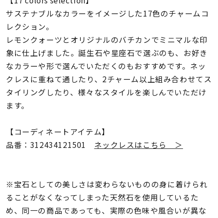
着用シーン
サステナブルなカラーをイメージした17色のチャームコ
レクション。
コレクション
レモンクォーツとオリジナルのバチカンでミニマルな印
象に仕上げました。誕生石や星座石で選ぶのも、お好き
なカラーや形で選んでいただくのもおすすめです。ネッ
レディース
～
クレスに重ねて通したり、2チャーム以上組み合わせてス
リングサイズ
タイリングしたり、様々なスタイルを楽しんでいただけ
ます。
メンズ
～
リングサイズ
【コーディネートアイテム】
品番：312434121501
ネックレスはこちら ＞
価格
¥0
¥400,
※宝石としての美しさは変わらないものの身に着けられ
ることがなくなってしまった天然石を使用しているた
在庫
在庫ありのみ
すべて表示
め、同一の商品であっても、実際の色味や風合いが異な