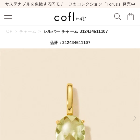
サステナブルを象徴する円モチーフのコレクション「Torus」発売中
TOP
チャーム
シルバー チャーム 312434611107
キーワードで検索する
品番：312434611107
人気検索キーワード
#summer
#ダイヤモンド ネックレス
#くまのプーさん
#エタニティ
#ジュエリー
ブランド
cofl by ４℃
カテゴリー
すべてのジュエリー