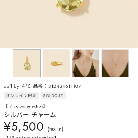
素材
カラー
誕生石
モチーフ
cofl by ４℃ 品番：312434611107
石の色
オンライン限定
SOLDOUT
【17 colors selection】
ファッションテイス
シルバー チャーム
ト
¥5,500
(tax in)
【17 colors selection】