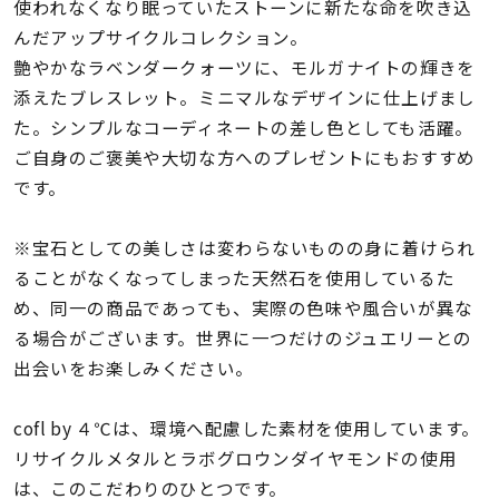
着用シーン
使われなくなり眠っていたストーンに新たな命を吹き込
んだアップサイクルコレクション。
艶やかなラベンダークォーツに、モルガナイトの輝きを
コレクション
添えたブレスレット。ミニマルなデザインに仕上げまし
た。シンプルなコーディネートの差し色としても活躍。
レディース
ご自身のご褒美や大切な方へのプレゼントにもおすすめ
～
リングサイズ
です。
※宝石としての美しさは変わらないものの身に着けられ
メンズ
～
ることがなくなってしまった天然石を使用しているた
リングサイズ
め、同一の商品であっても、実際の色味や風合いが異な
る場合がございます。世界に一つだけのジュエリーとの
価格
出会いをお楽しみください。
¥0
¥400,
cofl by ４℃は、環境へ配慮した素材を使用しています。
在庫
リサイクルメタルとラボグロウンダイヤモンドの使用
在庫ありのみ
すべて表示
は、このこだわりのひとつです。