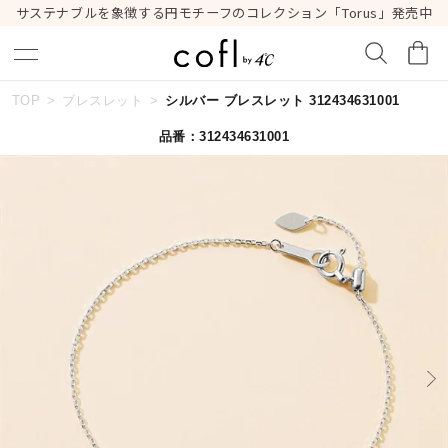
サステナブルを象徴する円モチーフのコレクション「Torus」発売中
TOP
ブレスレット
シルバー ブレスレット 312434631001
キーワードで検索する
品番：312434631001
人気検索キーワード
#summer
#ダイヤモンド ネックレス
#くまのプーさん
#エタニティ
#ジュエリー
ブランド
cofl by ４℃
カテゴリー
すべてのジュエリー