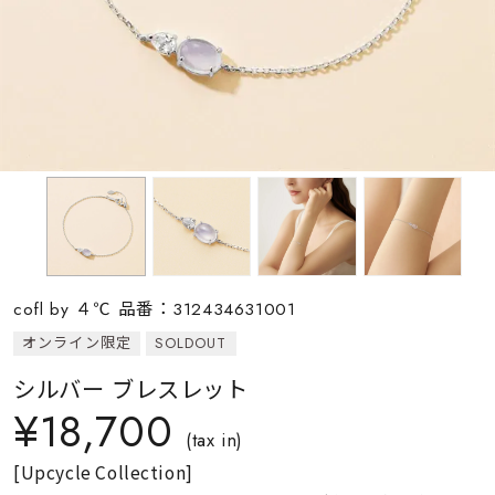
素材
カラー
誕生石
モチーフ
cofl by ４℃ 品番：312434631001
石の色
オンライン限定
SOLDOUT
シルバー ブレスレット
ファッションテイス
¥18,700
ト
(tax in)
[Upcycle Collection]