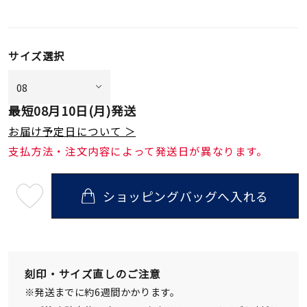
サイズ選択
最短
08月10日(月)
発送
お届け予定日について ＞
支払方法・注文内容によって発送日が異なります。
ショッピングバッグへ入れる
最
短
08
月
10
日
(月)
発
刻印・サイズ直しのご注意
送
¥90,200
※発送までに約6週間かかります。
(tax