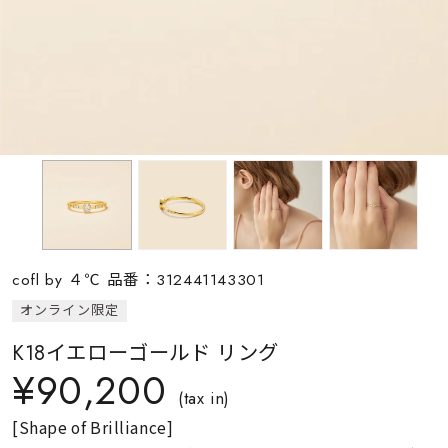
素材
カラー
誕生石
モチーフ
cofl by ４℃ 品番：312441143301
石の色
オンライン限定
K18イエローゴールド リング
ファッションテイス
¥90,200
ト
(tax in)
[Shape of Brilliance]