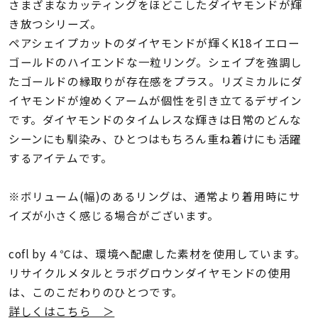
着用シーン
さまざまなカッティングをほどこしたダイヤモンドが輝
き放つシリーズ。
ペアシェイプカットのダイヤモンドが輝くK18イエロー
コレクション
ゴールドのハイエンドな一粒リング。シェイプを強調し
たゴールドの縁取りが存在感をプラス。リズミカルにダ
レディース
イヤモンドが煌めくアームが個性を引き立てるデザイン
～
リングサイズ
です。ダイヤモンドのタイムレスな輝きは日常のどんな
シーンにも馴染み、ひとつはもちろん重ね着けにも活躍
するアイテムです。
メンズ
～
リングサイズ
※ボリューム(幅)のあるリングは、通常より着用時にサ
イズが小さく感じる場合がございます。
価格
¥0
¥400,
cofl by ４℃は、環境へ配慮した素材を使用しています。
リサイクルメタルとラボグロウンダイヤモンドの使用
在庫
は、このこだわりのひとつです。
在庫ありのみ
すべて表示
詳しくはこちら ＞