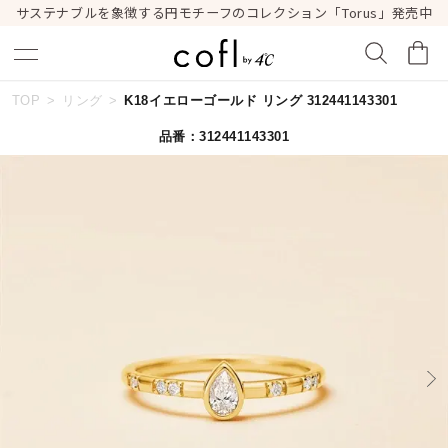
サステナブルを象徴する円モチーフのコレクション「Torus」発売中
TOP
リング
K18イエローゴールド リング 312441143301
キーワードで検索する
品番：312441143301
人気検索キーワード
#summer
#ダイヤモンド ネックレス
#くまのプーさん
#ペア
#エタニティ
ブランド
cofl by ４℃
カテゴリー
すべてのジュエリー