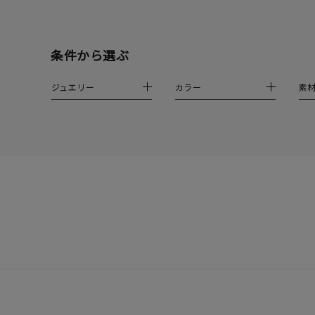
着用シーン
オフィ
条件から選ぶ
耳周り
コレクション
公式オ
ジュエリー
カラー
素
レディース
リングサイズ
メンズ
リングサイズ
価格
¥0
在庫
在