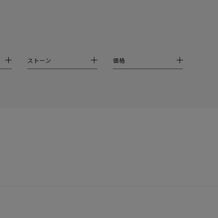
結婚式
推し活
クション
ストーン
価格
0