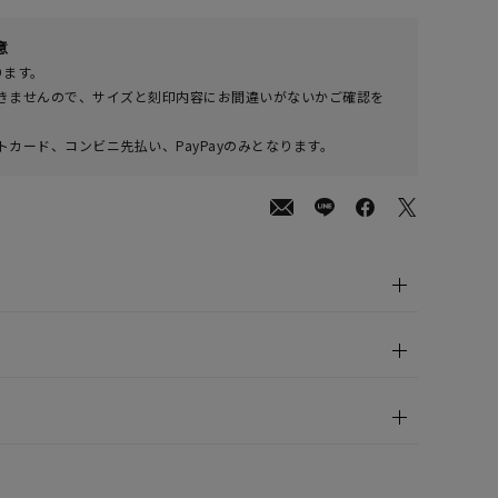
800
意
(tax
ります。
in)
きませんので、サイズと刻印内容にお間違いがないかご確認を
カード、コンビニ先払い、PayPayのみとなります。