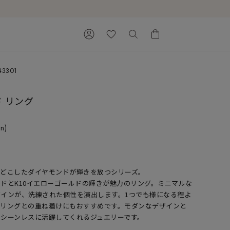
43301
カートに商品がありません。
ド リング
in)
ほどこしたダイヤモンドが輝きを放つシリーズ。
Ray of Light
ドとK10イエローゴールドの輝きが魅力のリング。ミニマルな
インが、洗練された個性を演出します。1つでも様になる程よ
のリングとの重ね着けにもおすすめです。モダンなデザインと
シーンレスに活躍してくれるジュエリーです。