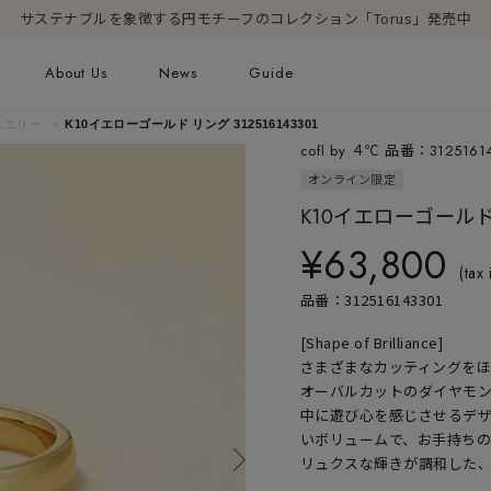
サステナブルを象徴する円モチーフのコレクション「Torus」発売中
About Us
News
Guide
ュエリー
K10イエローゴールド リング
312516143301
cofl by ４℃ 品番：3125161
ピアス
オンライン限定
Online Shop
Fashion Jewelry
K10イエローゴール
新着商品
ショッピングガイド
プレゼントガイド
¥63,800
(tax 
FAQ
ジュエリーケア
品番：312516143301
[Shape of Brilliance]
さまざまなカッティングを
Geometric Form
オーバルカットのダイヤモン
中に遊び心を感じさせるデザ
いボリュームで、お手持ち
リュクスな輝きが調和した、