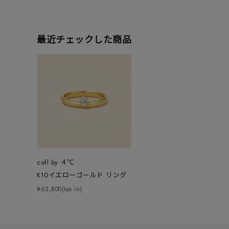
素材
プラチ
最近チェックした商品
カラー
イエロ
1月の
誕生石
7月の
しずく
モチーフ
クロス
cofl by ４℃
クリア
K10イエローゴールド リング
石の色
レッド
¥63,800(tax in)
ファッションテイスト
フェミ