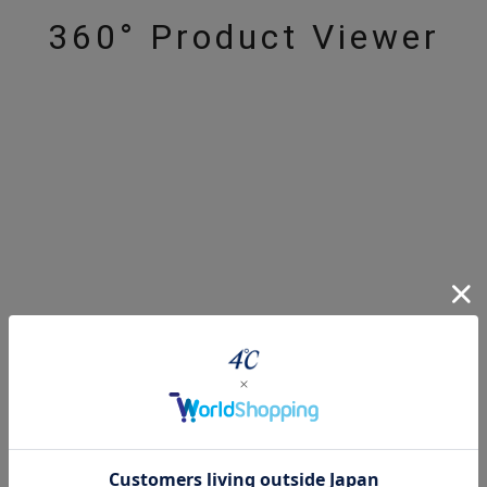
360° Product Viewer
#eギフト
#ハーフエタニティリング
#刻印可
#メンズ ネックレス