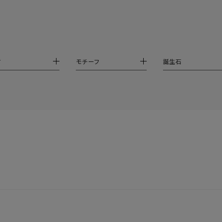
ス
ご褒美
記念日
誕生日
気分転換
デート
ジュエリー
腕周りジュエリー
ペアジュエリー
ベストセレ
ンラインショップ限定
材
モチーフ
誕生石
～
～
¥400,00
庫ありのみ
すべて表示