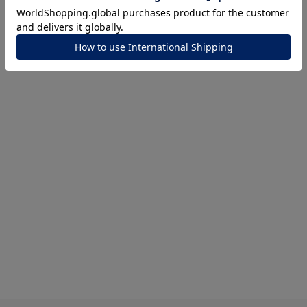
ナ
K18
K10
K7
ゴールド
シルバー
ステ
ーカラー
ピンクカラー
ホワイトカラー
トリプルカラー
誕生石
2月の誕生石
3月の誕生石
4月の誕生石
5月の
誕生石
8月の誕生石
9月の誕生石
10月の誕生石
11
リセット
絞り込んで検索する
ハート
一粒
三石
パヴェ
ライン
馬蹄
ダブルループ
星座
イニシャル
リボン
その他
ホワイト
ピンク
パープル
ブルー
グリーン
マルチカラー
ニン
エレガント
カジュアル
フォーマル
モード