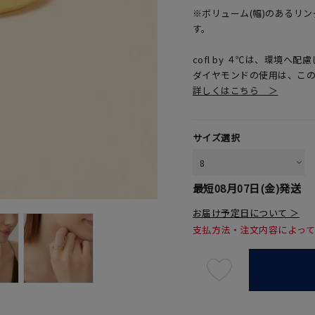
※ボリューム(幅)のあるリ
す。
cofl by ４℃は、環境
ダイヤモンドの使用は、こ
詳しくはこちら ＞
サイズ選択
最短
08月07日(金)
発送
お届け予定日について ＞
支払方法・注文内容によっ
最
短
08
月
07
日