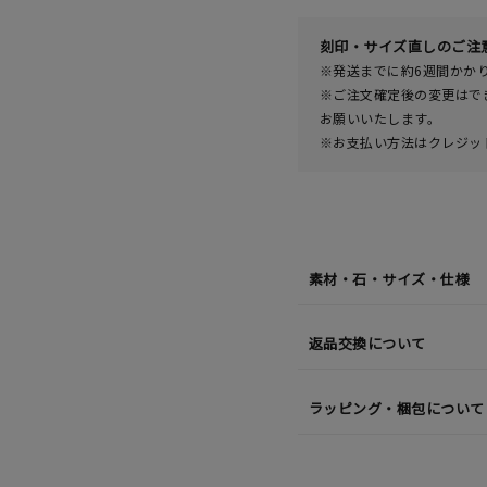
(金)
発
送
¥63,
刻印・サイズ直しのご注
※発送までに約6週間かか
※ご注文確定後の変更はで
お願いいたします。
※お支払い方法はクレジット
素材・石・サイズ・仕様
返品交換について
ラッピング・梱包について