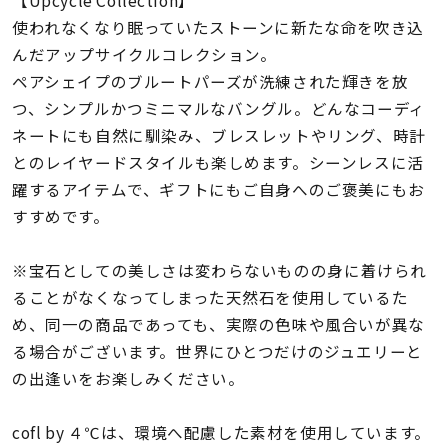
着用シーン
使われなくなり眠っていたストーンに新たな命を吹き込
んだアップサイクルコレクション。
コレクション
ペアシェイプのブルートパーズが洗練された輝きを放
つ、シンプルかつミニマルなバングル。どんなコーディ
ネートにも自然に馴染み、ブレスレットやリング、時計
レディース
～
とのレイヤードスタイルも楽しめます。シーンレスに活
リングサイズ
躍するアイテムで、ギフトにもご自身へのご褒美にもお
すすめです。
メンズ
～
リングサイズ
※宝石としての美しさは変わらないものの身に着けられ
ることがなくなってしまった天然石を使用しているた
め、同一の商品であっても、実際の色味や風合いが異な
価格
¥0
¥400,
る場合がございます。世界にひとつだけのジュエリーと
の出逢いをお楽しみください。
在庫
在庫ありのみ
すべて表示
cofl by ４℃は、環境へ配慮した素材を使用しています。