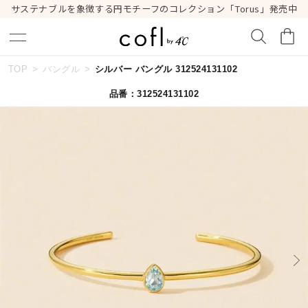
サステナブルを象徴する円モチーフのコレクション「Torus」発売中
TOP
バングル
シルバー バングル 312524131102
キーワードで検索する
品番：312524131102
人気検索キーワード
#summer
#ダイヤモンド ネックレス
#くまのプーさん
#エタニティ
#ジュエリー
ブランド
cofl by ４℃
カテゴリー
すべてのバングル