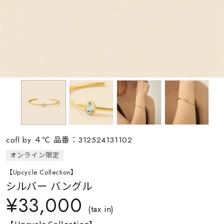
素材
カラー
誕生石
モチーフ
cofl by ４℃ 品番：312524131102
石の色
オンライン限定
【Upcycle Collection】
ファッションテイス
シルバー バングル
ト
¥33,000
(tax in)
【Upcycle Collection】