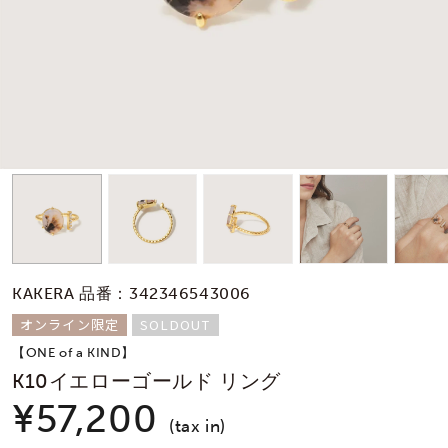
素材
カラー
誕生石
モチーフ
KAKERA 品番：342346543006
石の色
オンライン限定
SOLDOUT
【ONE of a KIND】
ファッションテイス
K10イエローゴールド リング
ト
¥57,200
(tax in)