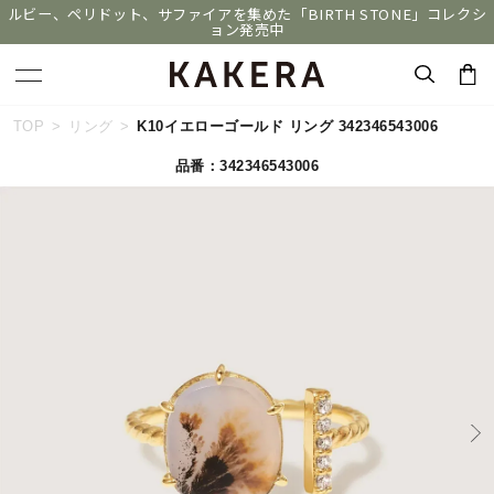
ルビー、ペリドット、サファイアを集めた「BIRTH STONE」コレクシ
ョン発売中
キーワードで検索する
TOP
リング
K10イエローゴールド リング 342346543006
品番：342346543006
人気検索キーワード
#summer
#ペア
#ダイヤモンド ネックレス
#エタニティ
#くまのプーさん
ブランド
KAKERA
カテゴリー
すべてのジュエリー