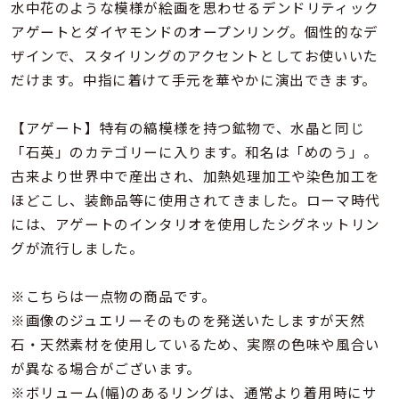
着用シーン
水中花のような模様が絵画を思わせるデンドリティック
アゲートとダイヤモンドのオープンリング。個性的なデ
ザインで、スタイリングのアクセントとしてお使いいた
コレクション
だけます。中指に着けて手元を華やかに演出できます。
レディース
【アゲート】特有の縞模様を持つ鉱物で、水晶と同じ
～
リングサイズ
「石英」のカテゴリーに入ります。和名は「めのう」。
古来より世界中で産出され、加熱処理加工や染色加工を
ほどこし、装飾品等に使用されてきました。ローマ時代
メンズ
～
には、アゲートのインタリオを使用したシグネットリン
リングサイズ
グが流行しました。
価格
※こちらは一点物の商品です。
¥0
¥400,
※画像のジュエリーそのものを発送いたしますが天然
石・天然素材を使用しているため、実際の色味や風合い
在庫
在庫ありのみ
すべて表示
が異なる場合がございます。
※ボリューム(幅)のあるリングは、通常より着用時にサ