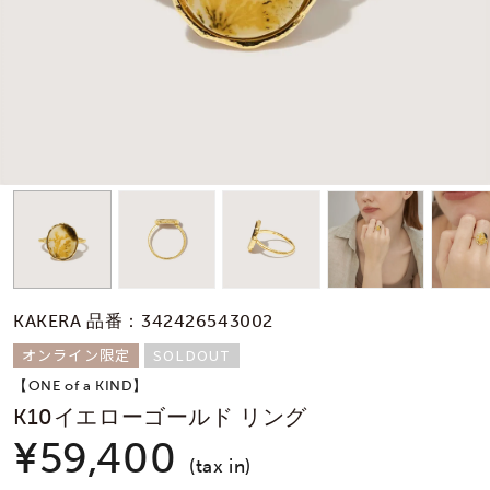
素材
カラー
誕生石
モチーフ
KAKERA 品番：342426543002
石の色
オンライン限定
SOLDOUT
【ONE of a KIND】
ファッションテイス
K10イエローゴールド リング
ト
¥59,400
(tax in)