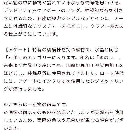
着用シーン
深い霧の中に植物が揺れているような情景を思わせる、
デンドリティックアゲートのリング。神秘的な石を引き
立たせるため、石座は極力シンプルなデザインに。アー
コレクション
ムには繊細なテクスチャーをほどこし、クラフト感のあ
る仕上がりにしています。
レディース
～
リングサイズ
【アゲート】特有の縞模様を持つ鉱物で、水晶と同じ
「石英」のカテゴリーに入ります。和名は「めのう」。
古来より世界中で産出され、加熱処理加工や染色加工を
メンズ
～
ほどこし、装飾品等に使用されてきました。ローマ時代
リングサイズ
には、アゲートのインタリオを使用したシグネットリン
グが流行しました。
価格
¥0
¥400,
※こちらは一点物の商品です。
※画像の商品そのものを発送いたしますが天然石を使用
在庫
在庫ありのみ
すべて表示
しているため、実際の色味や風合いが異なる場合がござ
います。