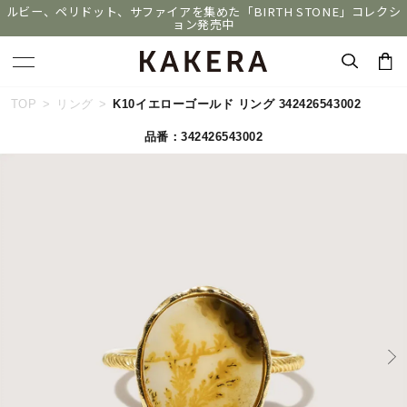
ルビー、ペリドット、サファイアを集めた「BIRTH STONE」コレクシ
ョン発売中
キーワードで検索する
TOP
リング
K10イエローゴールド リング 342426543002
品番：342426543002
人気検索キーワード
#ペア
#eギフト
#ハーフエタニティリング
#刻印可
#メンズ ネックレス
ブランド
KAKERA
カテゴリー
すべてのジュエリー