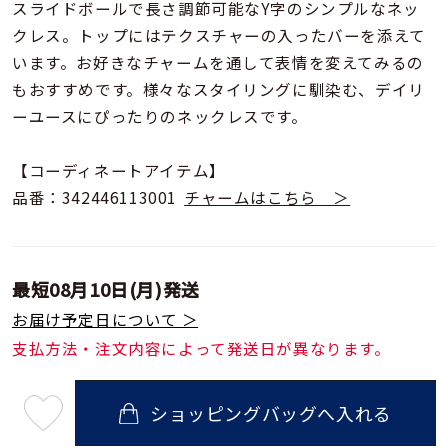
着用シーン
スライドボールで長さ調節可能なY字のシンプルなネッ
クレス。トップにはテクスチャーの入ったバーを添えて
います。お好きなチャームを通して表情を変えてみるの
コレクション
もおすすめです。様々なスタイリングに馴染む、デイリ
ーユースにぴったりのネックレスです。
レディース
～
リングサイズ
【コーディネートアイテム】
品番：342446113001
チャームはこちら ＞
メンズ
～
リングサイズ
最短
08月10日(月)
発送
お届け予定日について ＞
価格
¥0
¥400,
支払方法・注文内容によって発送日が異なります。
在庫
ショッピングバッグへ入れる
在庫ありのみ
すべて表示
最
短
08