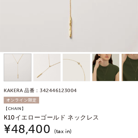
素材
カラー
誕生石
モチーフ
KAKERA 品番：342446123004
石の色
オンライン限定
【CHAIN】
ファッションテイス
K10イエローゴールド ネックレス
ト
¥48,400
(tax in)