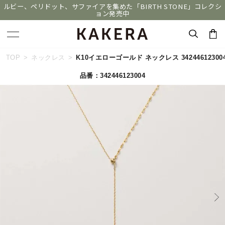
ルビー、ペリドット、サファイアを集めた「BIRTH STONE」コレクシ
ョン発売中
キーワードで検索する
TOP
ネックレス
K10イエローゴールド ネックレス 34244612300
品番：342446123004
人気検索キーワード
#summer
#ペア
#ダイヤモンド ネックレス
#エタニティ
#くまのプーさん
ブランド
KAKERA
カテゴリー
すべてのジュエリー