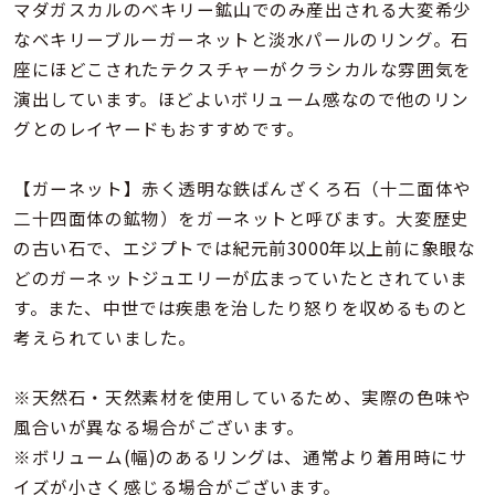
着用シーン
マダガスカルのべキリー鉱山でのみ産出される大変希少
なベキリーブルーガーネットと淡水パールのリング。石
座にほどこされたテクスチャーがクラシカルな雰囲気を
コレクション
演出しています。ほどよいボリューム感なので他のリン
グとのレイヤードもおすすめです。
レディース
～
リングサイズ
【ガーネット】赤く透明な鉄ばんざくろ石（十二面体や
二十四面体の鉱物）をガーネットと呼びます。大変歴史
の古い石で、エジプトでは紀元前3000年以上前に象眼な
メンズ
～
どのガーネットジュエリーが広まっていたとされていま
リングサイズ
す。また、中世では疾患を治したり怒りを収めるものと
考えられていました。
価格
¥0
¥400,
※天然石・天然素材を使用しているため、実際の色味や
風合いが異なる場合がございます。
在庫
在庫ありのみ
すべて表示
※ボリューム(幅)のあるリングは、通常より着用時にサ
イズが小さく感じる場合がございます。