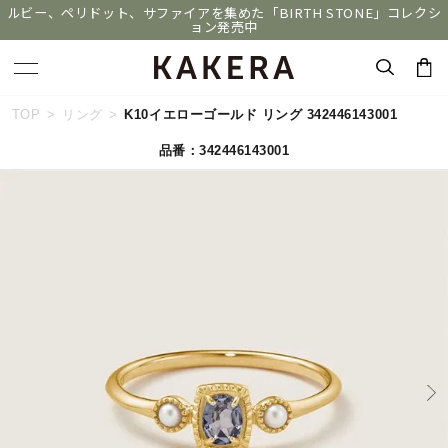
ルビー、ペリドット、サファイアを集めた「BIRTH STONE」コレクシ
ョン発売中
キーワードで検索する
TOP
リング
K10イエローゴールド リング 342446143001
品番：342446143001
人気検索キーワード
#ペア
#eギフト
#ハーフエタニティリング
#刻印可
#メンズ ネックレス
ブランド
KAKERA
カテゴリー
すべてのジュエリー