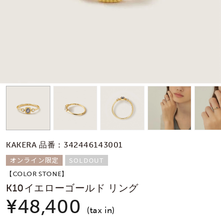
素材
カラー
誕生石
モチーフ
KAKERA 品番：342446143001
石の色
オンライン限定
SOLDOUT
【COLOR STONE】
ファッションテイス
K10イエローゴールド リング
ト
¥48,400
(tax in)