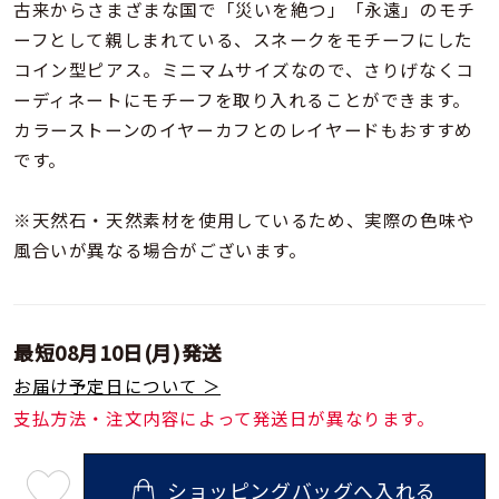
着用シーン
古来からさまざまな国で「災いを絶つ」「永遠」のモチ
ーフとして親しまれている、スネークをモチーフにした
コイン型ピアス。ミニマムサイズなので、さりげなくコ
コレクション
ーディネートにモチーフを取り入れることができます。
カラーストーンのイヤーカフとのレイヤードもおすすめ
レディース
です。
～
リングサイズ
※天然石・天然素材を使用しているため、実際の色味や
風合いが異なる場合がございます。
メンズ
～
リングサイズ
最短
08月10日(月)
発送
価格
¥0
¥400,
お届け予定日について ＞
支払方法・注文内容によって発送日が異なります。
在庫
在庫ありのみ
すべて表示
ショッピングバッグへ入れる
最