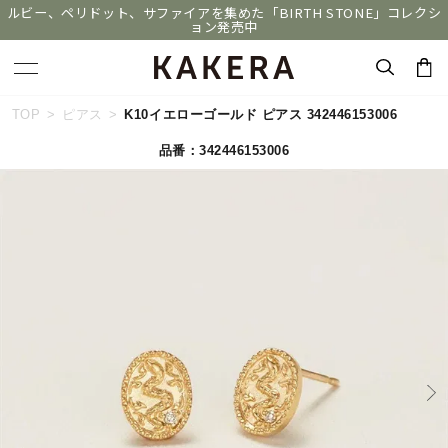
ルビー、ペリドット、サファイアを集めた「BIRTH STONE」コレクシ
ョン発売中
キーワードで検索する
TOP
ピアス
K10イエローゴールド ピアス 342446153006
品番：342446153006
人気検索キーワード
#summer
#ダイヤモンド ネックレス
#くまのプーさん
#ペア
#エタニティ
ブランド
KAKERA
カテゴリー
すべてのジュエリー