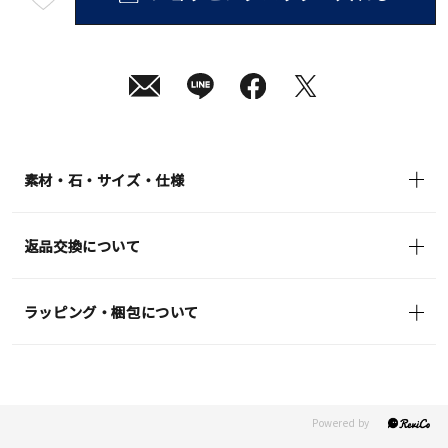
短
08
月
10
日
(月)
発
送
¥39,600
(tax
in)
素材・石・サイズ・仕様
返品交換について
ラッピング・梱包について