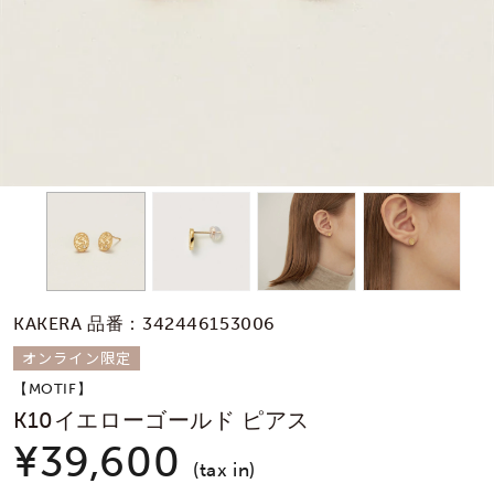
素材
カラー
誕生石
モチーフ
KAKERA 品番：342446153006
石の色
オンライン限定
【MOTIF】
ファッションテイス
K10イエローゴールド ピアス
ト
¥39,600
(tax in)