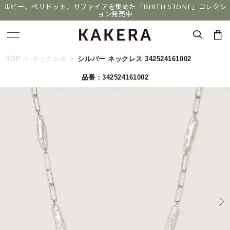
ルビー、ペリドット、サファイアを集めた「BIRTH STONE」コレクシ
ョン発売中
キーワードで検索する
TOP
ネックレス
シルバー ネックレス 342524161002
品番：342524161002
人気検索キーワード
#summer
#ダイヤモンド ネックレス
#くまのプーさん
#エタニティ
#ジュエリー
ブランド
KAKERA
カテゴリー
すべてのジュエリー