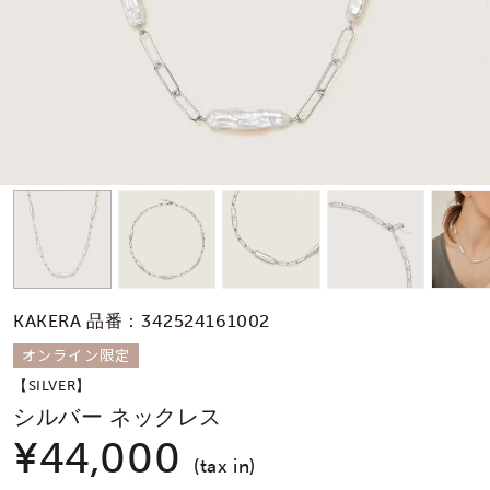
素材
カラー
誕生石
モチーフ
KAKERA 品番：342524161002
石の色
オンライン限定
【SILVER】
ファッションテイス
シルバー ネックレス
ト
¥44,000
(tax in)