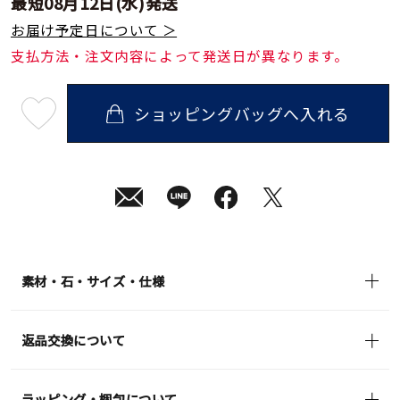
最短
08月12日(水)
発送
お届け予定日について ＞
支払方法・注文内容によって発送日が異なります。
ショッピングバッグへ入れる
最
短
08
月
12
日
(水)
発
送
¥44,000
(tax
in)
素材・石・サイズ・仕様
返品交換について
ラッピング・梱包について