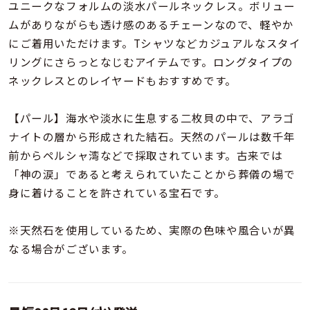
着用シーン
ユニークなフォルムの淡水パールネックレス。ボリュー
ムがありながらも透け感のあるチェーンなので、軽やか
にご着用いただけます。Tシャツなどカジュアルなスタイ
コレクション
リングにさらっとなじむアイテムです。ロングタイプの
ネックレスとのレイヤードもおすすめです。
レディース
～
リングサイズ
【パール】海水や淡水に生息する二枚貝の中で、アラゴ
ナイトの層から形成された結石。天然のパールは数千年
前からペルシャ湾などで採取されています。古来では
メンズ
～
「神の涙」であると考えられていたことから葬儀の場で
リングサイズ
身に着けることを許されている宝石です。
価格
※天然石を使用しているため、実際の色味や風合いが異
¥0
¥400,
なる場合がございます。
在庫
在庫ありのみ
すべて表示